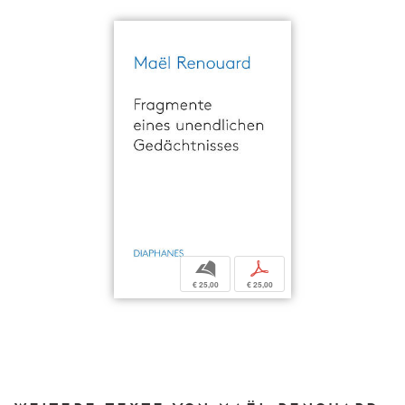
b
p
€ 25,00
€ 25,00