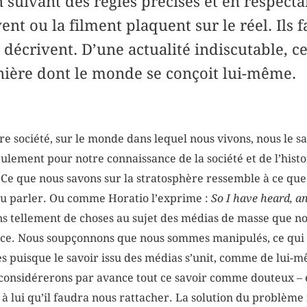
suivant des règles précises et en respecta
ent ou la filment plaquent sur le réel. Ils f
a décrivent. D’une actualité indiscutable, ce
nière dont le monde se conçoit lui-même.
re société, sur le monde dans lequel nous vivons, nous le s
eulement pour notre connaissance de la société et de l’histo
 Ce que nous savons sur la stratosphère ressemble à ce que
ndu parler. Ou comme Horatio l’exprime :
So I have heard, an
ns tellement de choses au sujet des médias de masse que n
urce. Nous soupçonnons que nous sommes manipulés, ce qui
 puisque le savoir issu des médias s’unit, comme de lui-m
onsidérerons par avance tout ce savoir comme douteux – et
 à lui qu’il faudra nous rattacher. La solution du problème