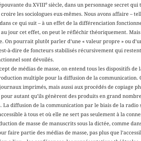
e
épouvante du XVIII
siècle, dans un personnage secret qui tir
croire les sociologues eux-mêmes. Nous avons affaire – tell
ns ce qui suit – à un effet de la différenciation fonctionne
u jour cet effet, on peut le réfléchir théoriquement. Mais i
èle. On pourrait plutôt parler d’une « valeur propre » ou 
est-à-dire de foncteurs stabilisés récursivement qui resten
ctionnel sont dévoilés.
ncept de médias de masse, on entend tous les dispositifs de l
oduction multiple pour la diffusion de la communication. 
x journaux imprimés, mais aussi aux procédés de copiage p
 pour autant qu’ils génèrent des produits en grand nombre 
 La diffusion de la communication par le biais de la radio s
accessible à tous et où elle ne sert pas seulement à la con
duction de masse de manuscrits sous la dictée, comme dans 
ur faire partie des médias de masse, pas plus que l’accessi