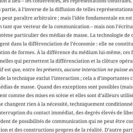
n a lieu – les conférences, les représentations théâtrales, l
partie, à l’inverse de la diffusion de telles représentations
peut paraître arbitraire ; mais l’idée fondamentale en est 
 tant que vecteur de la communication – mais non l’écritur
système particulier des médias de masse. La technologie de 
gent dans la différenciation de l’économie : elle ne consti
tion de formes. À la différence du médium lui-même, ces 
lles qui permettent la différenciation et la clôture opé
if est
que,
entre
les présents
, aucune interaction ne puisse av
 de la technique exclut l’interaction ; cela a d’importantes
médias de masse. Quand des exceptions sont possibles (mais 
nent comme des mises en scène et elles sont d’ailleurs utili
 ne changent rien à la nécessité, techniquement conditionn
’interruption du contact immédiat, des degrés élevés de li
cédent de possibilités de communication qui ne peut être co
on et des constructions propres de la réalité. D’autre part,