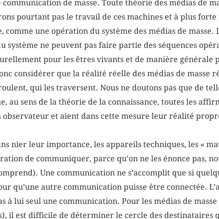
ue communication de masse. Toute théorie des médias de ma
rons pourtant pas le travail de ces machines et à plus forte 
, comme une opération du système des médias de masse. L
 du système ne peuvent pas faire partie des séquences opéra
urellement pour les êtres vivants et de manière générale p
onc considérer que la réalité réelle des médias de masse ré
oulent, qui les traversent. Nous ne doutons pas que de tel
, au sens de la théorie de la connaissance, toutes les affirma
n observateur et aient dans cette mesure leur réalité propr
ns nier leur importance, les appareils techniques, les « mat
ération de communiquer, parce qu’on ne les énonce pas, no
prend). Une communication ne s’accomplit que si quelqu’un
r qu’une autre communication puisse être connectée. L’a
pas à lui seul une communication. Pour les médias de masse 
), il est difficile de déterminer le cercle des destinataires