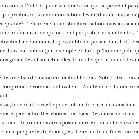
l’émission et l’intérêt pour la connexion, qui ne peuvent pa
ns qui produisent la communication des médias de masse dé
4
acceptable
. Cela mène à une standardisation mais aussi à u
une uniformisation qui ne rend pas justice aux individus. C
ndividuel a néanmoins la possibilité de puiser dans l’offre c
savoir dans son milieu (par exemple en tant qu’homme politiq
ions générales et structurelles du mode opérationnel des m
té des médias de masse en un double sens. Notre titre renvo
c à comprendre comme ambivalent. L’unité de ce double sens
 suit.
sse, leur réalité réelle pourrait-on dire, réside dans leur
mises par radio. Des choses sont lues. Des émissions sont
tion et de commentaires postérieurs entourent cet événe
permis que par les technologies. Leur mode de fonctionneme