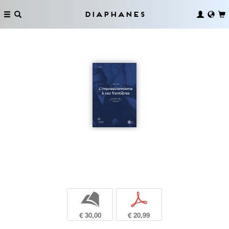
Diaphanes
b
p
€ 30,00
€ 20,99