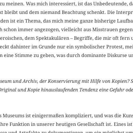
t zu meinen. Was mich interessiert, ist das Unbedeutende, da
kt bleibt und dem niemand Beachtung schenkt. Die Interpr
den ist ein Thema, das mich meine ganze bisherige Laufba
ch schon immer angezogen, vielleicht aus Misstrauen geg
roischen, dem Spektakulären – Begriffe, die mir oft fern
ckt dahinter im Grunde nur ein symbolischer Protest, m
m eine Stimme zu geben, was durch dominante Diskurse u
seum und Archiv, der Konservierung mit Hilfe von Kopien? Se
riginal und Kopie hinauslaufenden Tendenz eine Gefahr oder
es Museums ist einigermaßen kompliziert, und was die Kunst
hre Funktion in unserer heutigen Gesellschaft ist. Eines ist 
isse und Artefakte zu dokumentieren, um ein möglichst um