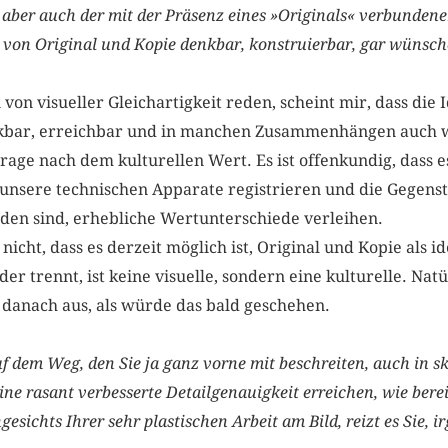
, aber auch der mit der Präsenz eines »Originals« verbunden
ät von Original und Kopie denkbar, konstruierbar, gar wünsc
von visueller Gleichartigkeit reden, scheint mir, dass die 
kbar, erreichbar und in manchen Zusammenhängen auch w
rage nach dem kulturellen Wert. Es ist offenkundig, dass e
nsere technischen Apparate registrieren und die Gegenstä
den sind, erhebliche Wertunterschiede verleihen.
nicht, dass es derzeit möglich ist, Original und Kopie als i
der trennt, ist keine visuelle, sondern eine kulturelle. Nat
t danach aus, als würde das bald geschehen.
f dem Weg, den Sie ja ganz vorne mit beschreiten, auch in s
e rasant verbesserte Detailgenauigkeit erreichen, wie berei
sichts Ihrer sehr plastischen Arbeit am Bild, reizt es Sie,