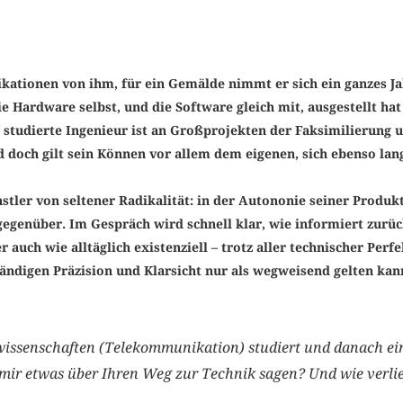
ikationen von ihm, für ein Gemälde nimmt er sich ein ganzes Jah
e Hardware selbst, und die Software gleich mit, ausgestellt hat 
 studierte Ingenieur ist an Großprojekten der Faksimilierung 
d doch gilt sein Können vor allem dem eigenen, sich ebenso lan
stler von seltener Radikalität: in der Autononie seiner Produk
genüber. Im Gespräch wird schnell klar, wie informiert zurüc
 auch wie alltäglich existenziell – trotz aller technischer Perfe
ständigen Präzision und Klarsicht nur als wegweisend gelten kan
wissenschaften (Telekommunikation) studiert und danach e
mir etwas über Ihren Weg zur Technik sagen? Und wie verlie