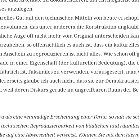
ses anzulegen.
relles Gut mit den technischen Mitteln von heute erschöp
atenvolumen, das unter anderem die Konstruktion unglaubli
hliche Auge oft nicht mehr vom Original unterscheiden kan
zuheben, so offensichtlich es auch ist, dass ein kulturelles
n Anschein zu reproduzieren ist nicht alles. Wie schon oft 
ade in einer Eigenschaft (der kulturellen Bedeutung), die d
gefährlich ist, Faksimiles zu verwenden, vorausgesetzt, man
ererseits glaube ich auch nicht, dass sie zur Demokratisie
n, weil deren Diskurs gerade im ungreifbaren Raum der B
a als eine »einmalige Erscheinung einer Ferne, so nah sie se
er technischen Reproduzierbarkeit von bildlichen und räumli
die auf eine Abwesenheit verweist. Können Sie mit dem hie