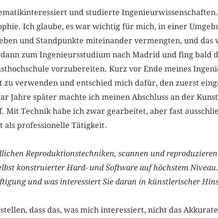
matikinteressiert und studierte Ingenieurwissenschaften.
phie. Ich glaube, es war wichtig für mich, in einer Umge
rlieben und Standpunkte miteinander vermengten, und das
g dann zum Ingenieursstudium nach Madrid und fing bald d
thochschule vorzubereiten. Kurz vor Ende meines Ingenie
nst zu verwenden und entschied mich dafür, den zuerst ein
aar Jahre später machte ich meinen Abschluss an der Kunst
 Mit Technik habe ich zwar gearbeitet, aber fast ausschl
 als professionelle Tätigkeit.
ldlichen Reproduktions­techniken, scannen und reproduziere
elbst konstruierter Hard- und Software auf höchstem Niveau
igung und was interessiert Sie daran in künstlerischer Hin
tellen, dass das, was mich interessiert, nicht das Akkurat