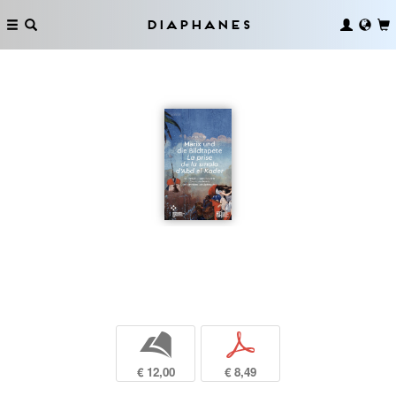
Diaphanes
b
p
€ 12,00
€ 8,49