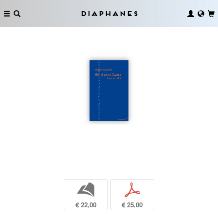
Diaphanes
b
p
€ 22,00
€ 25,00