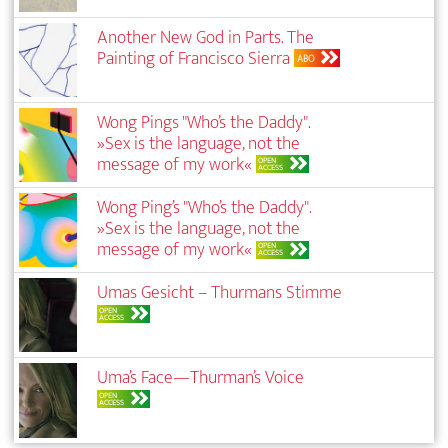
Another New God in Parts. The
Painting of Francisco Sierra
ABO
Wong Pings "Who’s the Daddy".
»Sex is the language, not the
message of my work«
OPEN
ACCESS
Wong Ping’s "Who’s the Daddy".
»Sex is the language, not the
message of my work«
OPEN
ACCESS
Umas Gesicht – Thurmans Stimme
OPEN
ACCESS
Uma’s Face—Thurman’s Voice
OPEN
ACCESS