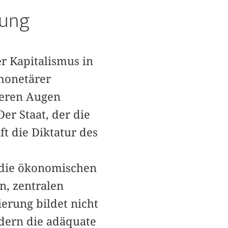
rung
r Kapitalismus in
 monetärer
nseren Augen
Der Staat, der die
ft die Diktatur des
 die ökonomischen
n, zentralen
erung bildet nicht
dern die adäquate