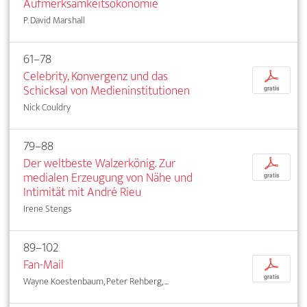
Aufmerksamkeitsökonomie
P. David Marshall
61–78
Celebrity, Konvergenz und das
p
Schicksal von Medieninstitutionen
gratis
Nick Couldry
79–88
Der weltbeste Walzerkönig. Zur
p
medialen Erzeugung von Nähe und
gratis
Intimität mit André Rieu
Irene Stengs
89–102
Fan-Mail
p
gratis
Wayne Koestenbaum, Peter Rehberg, ...