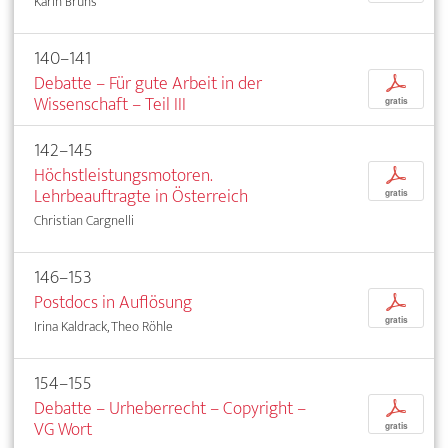
Karin Bruns
140–141
Debatte – Für gute Arbeit in der
p
Wissenschaft – Teil III
gratis
142–145
Höchstleistungsmotoren.
p
Lehrbeauftragte in Österreich
gratis
Christian Cargnelli
146–153
Postdocs in Auflösung
p
gratis
Irina Kaldrack, Theo Röhle
154–155
Debatte – Urheberrecht – Copyright –
p
VG Wort
gratis