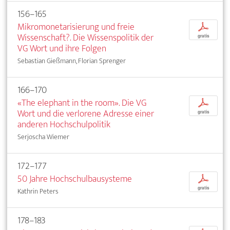
156–165
Mikromonetarisierung und freie
p
Wissenschaft?. Die Wissenspolitik der
gratis
VG Wort und ihre Folgen
Sebastian Gießmann, Florian Sprenger
166–170
«The elephant in the room». Die VG
p
Wort und die verlorene Adresse einer
gratis
anderen Hochschulpolitik
Serjoscha Wiemer
172–177
50 Jahre Hochschulbausysteme
p
gratis
Kathrin Peters
178–183