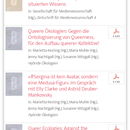
situierten Wissens
In: Gesellschaft für Medienwissenschaft
(Hg.),
Zeitschrift für Medienwissenschaft 4
Queere Ökologien: Gegen die
p
Ontologisierung von Queerness,
€ 9,95
für den Aufbau queerer Kollektive!
In: Marietta Kesting (Hg.), Maria Muhle (Hg.),
Jenny Nachtigall (Hg.), Susanne Witzgall (Hg.),
Hybride Ökologien
»#Sergina ist kein Avatar, sondern
p
eine Medusa-Figur«. Im Gespräch
€ 7,95
mit Elly Clarke und Astrid Deuber-
Mankowsky
In: Marietta Kesting (Hg.), Maria Muhle (Hg.),
Jenny Nachtigall (Hg.), Susanne Witzgall (Hg.),
Hybride Ökologien
Queer Ecologies: Against the
p