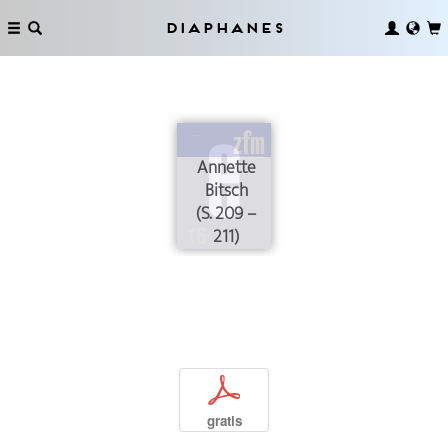
Diaphanes
Annette
Bitsch
(S. 209 –
211)
p
gratis