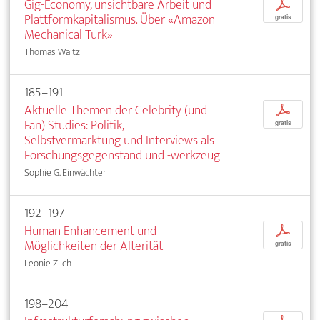
Gig-Economy, unsichtbare Arbeit und
p
Plattformkapitalismus. Über «Amazon
gratis
Mechanical Turk»
Thomas Waitz
185–191
Aktuelle Themen der Celebrity (und
p
Fan) Studies: Politik,
gratis
Selbstvermarktung und Interviews als
Forschungsgegenstand und -werkzeug
Sophie G. Einwächter
192–197
Human Enhancement und
p
Möglichkeiten der Alterität
gratis
Leonie Zilch
198–204