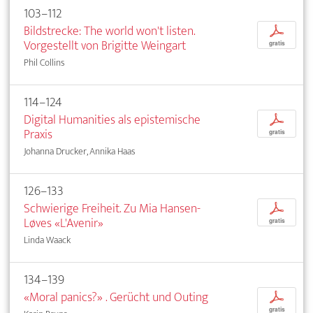
103–112
Bildstrecke: The world won't listen.
p
Vorgestellt von Brigitte Weingart
gratis
Phil Collins
114–124
Digital Humanities als epistemische
p
Praxis
gratis
Johanna Drucker, Annika Haas
126–133
Schwierige Freiheit. Zu Mia Hansen-
p
Løves «L'Avenir»
gratis
Linda Waack
134–139
«Moral panics?» . Gerücht und Outing
p
gratis