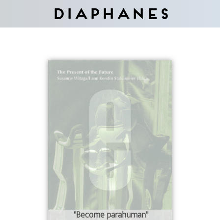
Diaphanes
"Become parahuman"