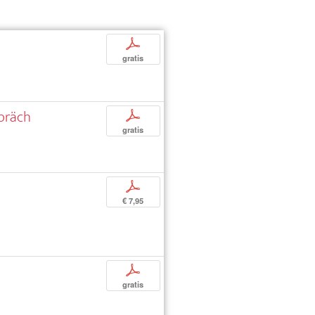
p
gratis
spräch
p
gratis
p
€ 7,95
p
gratis