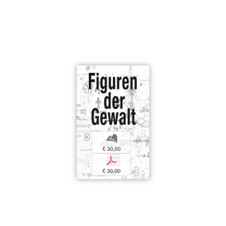
b
€ 30,00
p
€ 30,00