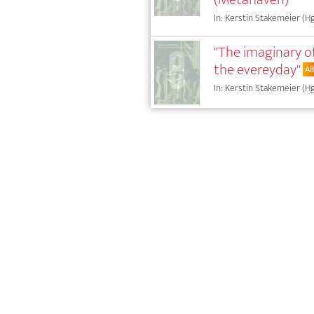
In: Kerstin Stakemeier (Hg
"The imaginary o
the evereyday"
A
In: Kerstin Stakemeier (Hg