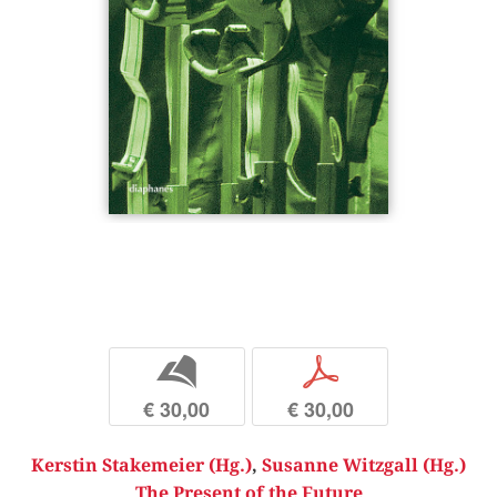
b
p
€ 30,00
€ 30,00
Kerstin Stakemeier (Hg.)
,
Susanne Witzgall (Hg.)
The Present of the Future