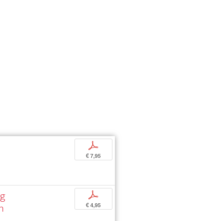
p
€ 7,95
ag
p
n
€ 4,95