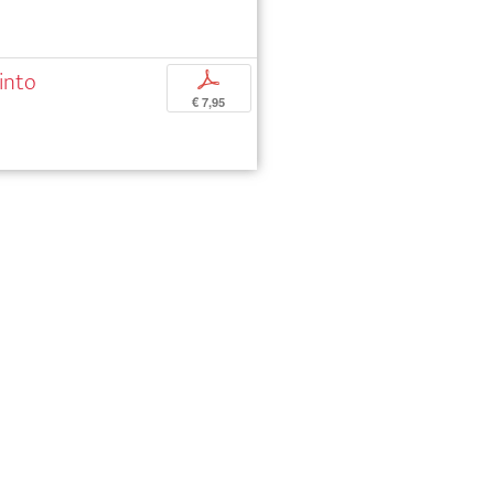
into
p
€ 7,95