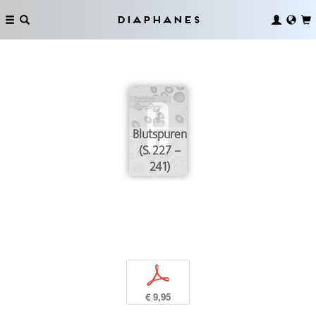
Diaphanes
Blutspuren
(S. 227 –
241)
p
€ 9,95