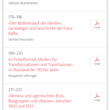
Gabriele Brandstetter
179–196
»Der Blutkreislauf der Familie«.
p
Genealogie und Geschichte bei Franz
€ 9,95
Kafka
Gerhard Neumann
199–210
Im Proletformat. Medien für
p
Transformationen und Transfusionen
€ 9,95
im Russland der 1920er Jahre
Margarete Vöhringer
211–225
»Reines« und »gemischtes Blut«.
p
Blutgruppen und »Rassen« zwischen
€ 9,95
1900 und 1933