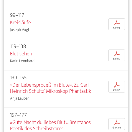
99–117
Kreisläufe
p
€ 9,95
Joseph Vogl
119–138
Blut sehen
p
€ 9,95
Karin Leonhard
139–155
»Der Lebensproceß im Blute«. Zu Carl
p
Heinrich Schultz’ Mikroskop-Phantastik
€ 9,95
Anja Lauper
157–177
»Gute Nacht du liebes Blut«. Brentanos
p
Poetik des Schreibstroms
€ 14,95