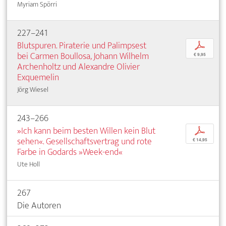
Myriam Spörri
227–241
Blutspuren. Piraterie und Palimpsest
p
bei Carmen Boullosa, Johann Wilhelm
€ 9,95
Archenholtz und Alexandre Olivier
Exquemelin
Jörg Wiesel
243–266
»Ich kann beim besten Willen kein Blut
p
sehen«. Gesellschaftsvertrag und rote
€ 14,95
Farbe in Godards »Week-end«
Ute Holl
267
Die Autoren