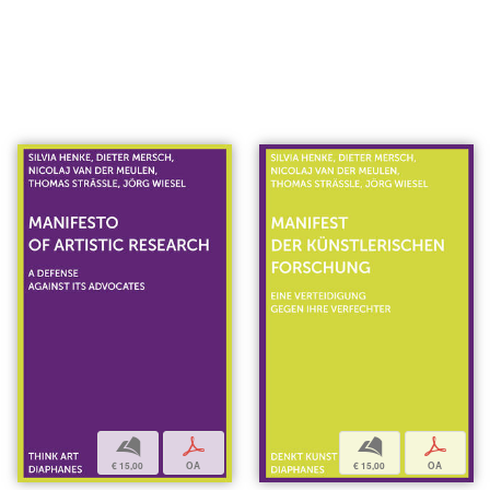
b
p
b
p
€ 15,00
OA
€ 15,00
OA