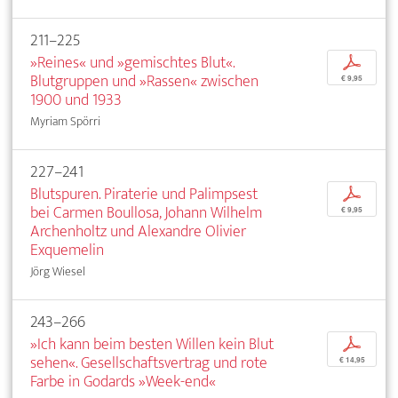
211–225
»Reines« und »gemischtes Blut«.
p
Blutgruppen und »Rassen« zwischen
€ 9,95
1900 und 1933
Myriam Spörri
227–241
Blutspuren. Piraterie und Palimpsest
p
bei Carmen Boullosa, Johann Wilhelm
€ 9,95
Archenholtz und Alexandre Olivier
Exquemelin
Jörg Wiesel
243–266
»Ich kann beim besten Willen kein Blut
p
sehen«. Gesellschaftsvertrag und rote
€ 14,95
Farbe in Godards »Week-end«