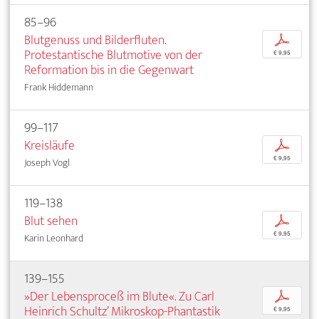
85–96
Blutgenuss und Bilderfluten.
p
Protestantische Blutmotive von der
€ 9,95
Reformation bis in die Gegenwart
Frank Hiddemann
99–117
Kreisläufe
p
€ 9,95
Joseph Vogl
119–138
Blut sehen
p
€ 9,95
Karin Leonhard
139–155
»Der Lebensproceß im Blute«. Zu Carl
p
Heinrich Schultz’ Mikroskop-Phantastik
€ 9,95