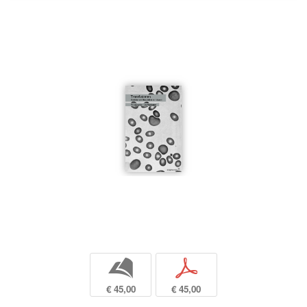
b
p
€ 45,00
€ 45,00