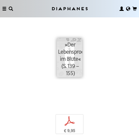
Diaphanes
»Der
Lebensproceß
im Blute«
(S. 139 –
155)
p
€ 9,95