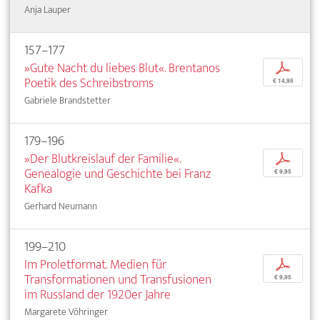
Anja Lauper
157–177
»Gute Nacht du liebes Blut«. Brentanos
p
Poetik des Schreibstroms
€ 14,95
Gabriele Brandstetter
179–196
»Der Blutkreislauf der Familie«.
p
Genealogie und Geschichte bei Franz
€ 9,95
Kafka
Gerhard Neumann
199–210
Im Proletformat. Medien für
p
Transformationen und Transfusionen
€ 9,95
im Russland der 1920er Jahre
Margarete Vöhringer