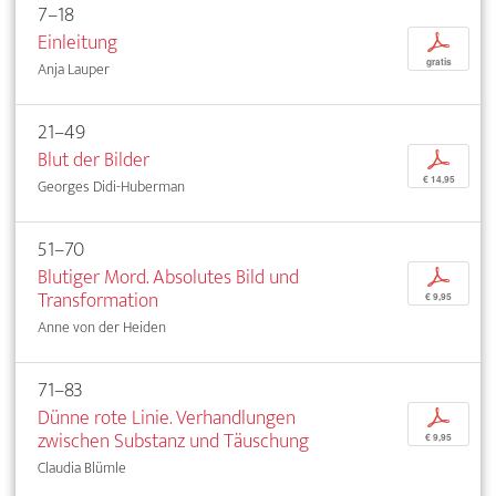
7–18
Einleitung
p
gratis
Anja Lauper
21–49
Blut der Bilder
p
€ 14,95
Georges Didi-Huberman
51–70
Blutiger Mord. Absolutes Bild und
p
Transformation
€ 9,95
Anne von der Heiden
71–83
Dünne rote Linie. Verhandlungen
p
zwischen Substanz und Täuschung
€ 9,95
Claudia Blümle