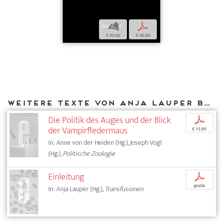
b
p
€ 40,00
€ 40,00
Weitere Texte von Anja Lauper bei DIAPHANES
Die Politik des Auges und der Blick
p
der Vampirfledermaus
€ 12,95
In: Anne von der Heiden (Hg.), Joseph Vogl
(Hg.),
Politische Zoologie
Einleitung
p
gratis
In: Anja Lauper (Hg.),
Transfusionen