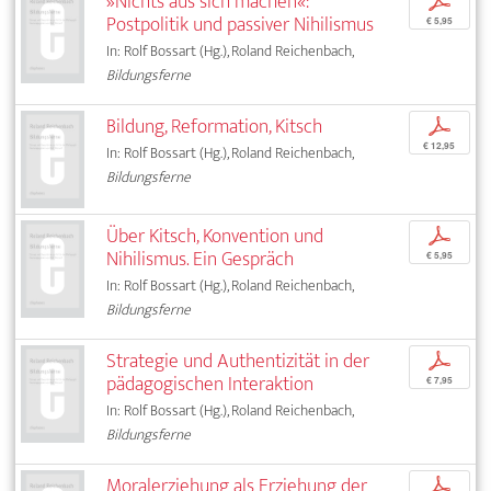
»Nichts aus sich machen«:
p
Postpolitik und passiver Nihilismus
€ 5,95
In: Rolf Bossart (Hg.), Roland Reichenbach,
Bildungsferne
Bildung, Reformation, Kitsch
p
€ 12,95
In: Rolf Bossart (Hg.), Roland Reichenbach,
Bildungsferne
Über Kitsch, Konvention und
p
Nihilismus. Ein Gespräch
€ 5,95
In: Rolf Bossart (Hg.), Roland Reichenbach,
Bildungsferne
Strategie und Authentizität in der
p
pädagogischen Interaktion
€ 7,95
In: Rolf Bossart (Hg.), Roland Reichenbach,
Bildungsferne
Moralerziehung als Erziehung der
p