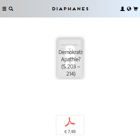
Diaphanes
Demokratische
Apathie?
(S. 203 –
214)
p
€ 7,95