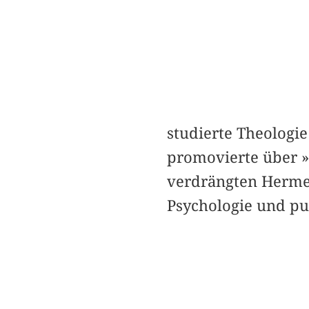
studierte Theologi
promovierte über »D
verdrängten Hermen
Psychologie und pub