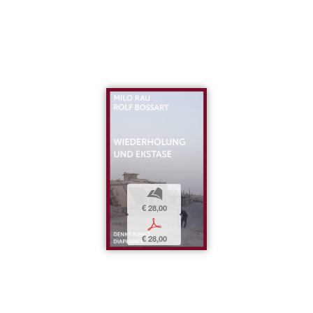
b
€ 28,00
p
€ 28,00