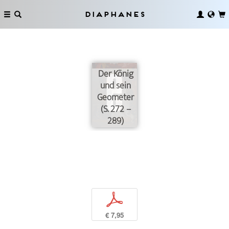
Diaphanes
Der König
und sein
Geometer
(S. 272 –
289)
p
€ 7,95