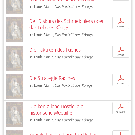
In: Louis Marin,
Das Porträt des Königs
Der Diskurs des Schmeichlers oder
p
das Lob des Königs
€ 5,95
In: Louis Marin,
Das Porträt des Königs
Die Taktiken des Fuches
p
€ 7,95
In: Louis Marin,
Das Porträt des Königs
Die Strategie Racines
p
€ 7,95
In: Louis Marin,
Das Porträt des Königs
Die königliche Hostie: die
p
historische Medaille
€ 12,95
In: Louis Marin,
Das Porträt des Königs
Königliches Geld und fürstliches
p