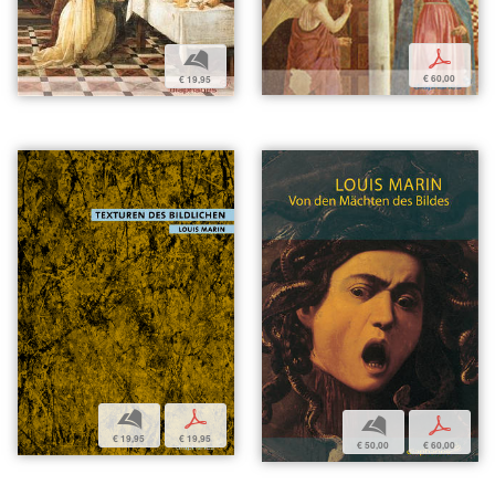
p
b
€ 60,00
€ 19,95
b
p
b
p
€ 19,95
€ 19,95
€ 50,00
€ 60,00