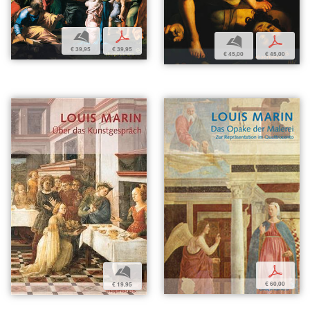
b
p
b
p
€ 39,95
€ 39,95
€ 45,00
€ 45,00
p
b
€ 60,00
€ 19,95