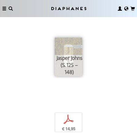
Diaphanes
Jasper Johns
(S. 125 –
148)
p
€ 14,95