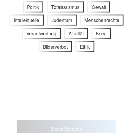
Politik
Totalitarismus
Gewalt
Intellektuelle
Judentum
Menschenrechte
Verantwortung
Alterität
Krieg
Bilderverbot
Ethik
Meine Sprache