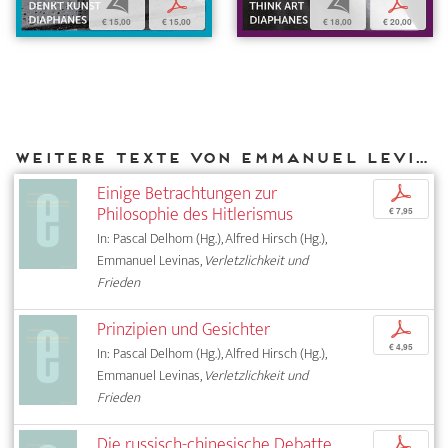
b
p
b
p
€ 15,00
€ 15,00
€ 18,00
€ 20,00
Weitere Texte von Emmanuel Levinas bei DIAPHANES
Einige Betrachtungen zur
p
Philosophie des Hitlerismus
€ 7,95
In: Pascal Delhom (Hg.), Alfred Hirsch (Hg.),
Emmanuel Levinas,
Verletzlichkeit und
Frieden
Prinzipien und Gesichter
p
€ 4,95
In: Pascal Delhom (Hg.), Alfred Hirsch (Hg.),
Emmanuel Levinas,
Verletzlichkeit und
Frieden
Die russisch-chinesische Debatte
p