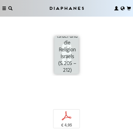
Diaphanes
Der Staat
Israel und
die
Religion
Israels
(S. 205 –
212)
p
€ 4,95