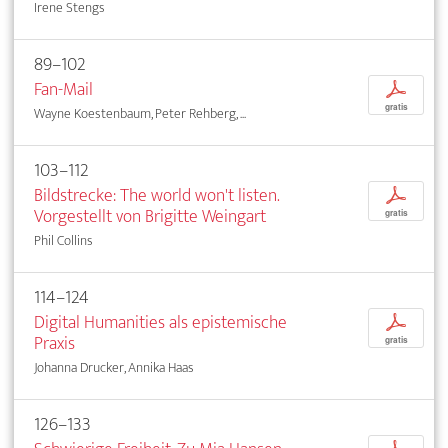
Irene Stengs
89–102
Fan-Mail
p
gratis
Wayne Koestenbaum, Peter Rehberg, ...
103–112
Bildstrecke: The world won't listen.
p
Vorgestellt von Brigitte Weingart
gratis
Phil Collins
114–124
Digital Humanities als epistemische
p
Praxis
gratis
Johanna Drucker, Annika Haas
126–133