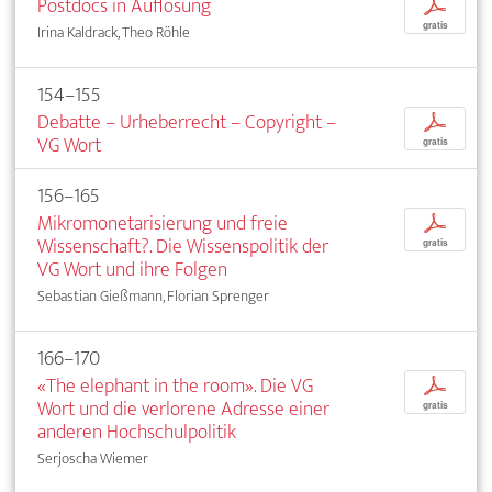
Postdocs in Auflösung
p
gratis
Irina Kaldrack, Theo Röhle
154–155
Debatte – Urheberrecht – Copyright –
p
VG Wort
gratis
156–165
Mikromonetarisierung und freie
p
Wissenschaft?. Die Wissenspolitik der
gratis
VG Wort und ihre Folgen
Sebastian Gießmann, Florian Sprenger
166–170
«The elephant in the room». Die VG
p
Wort und die verlorene Adresse einer
gratis
anderen Hochschulpolitik
Serjoscha Wiemer