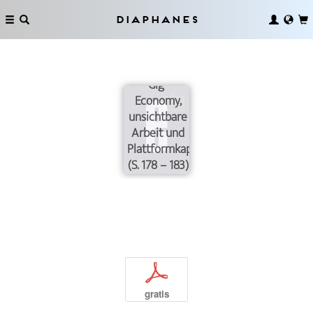
Diaphanes
Gig-
Economy,
unsichtbare
Arbeit und
Plattformkapitalismus
(S. 178 – 183)
p
gratis