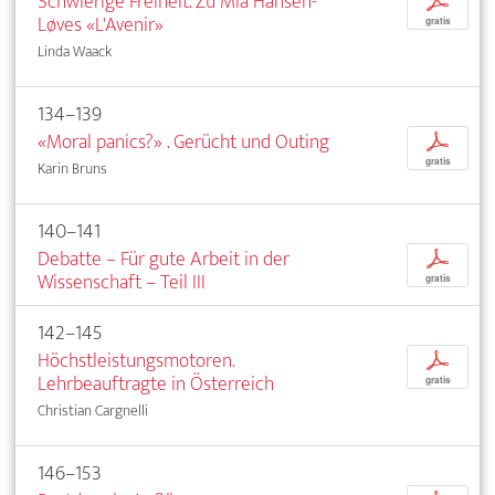
Schwierige Freiheit. Zu Mia Hansen-
p
Løves «L'Avenir»
gratis
Linda Waack
134–139
«Moral panics?» . Gerücht und Outing
p
gratis
Karin Bruns
140–141
Debatte – Für gute Arbeit in der
p
Wissenschaft – Teil III
gratis
142–145
Höchstleistungsmotoren.
p
Lehrbeauftragte in Österreich
gratis
Christian Cargnelli
146–153