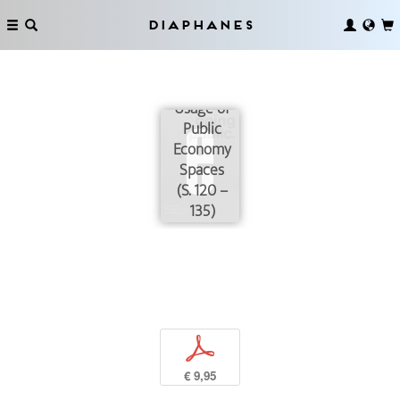
Public.
Gabriela
Diaphanes
Löffel’s
Insights
into Private
Usage of
Public
Economy
Spaces
(S. 120 –
135)
p
€ 9,95