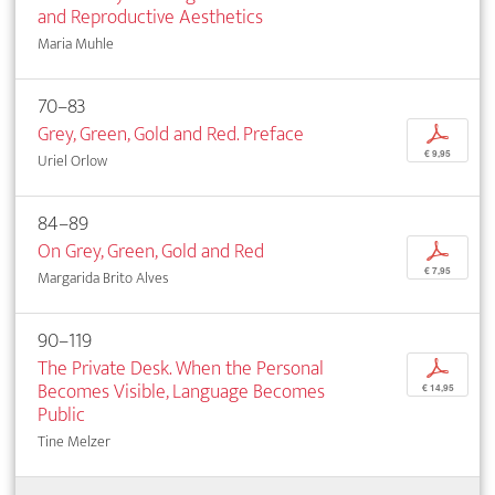
and Reproductive Aesthetics
Maria Muhle
70–83
Grey, Green, Gold and Red. Preface
p
€ 9,95
Uriel Orlow
84–89
On Grey, Green, Gold and Red
p
€ 7,95
Margarida Brito Alves
90–119
The Private Desk. When the Personal
p
Becomes Visible, Language Becomes
€ 14,95
Public
Tine Melzer