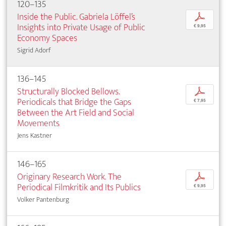
120–135
Inside the Public. Gabriela Löffel’s
p
Insights into Private Usage of Public
€ 9,95
Economy Spaces
Sigrid Adorf
136–145
Structurally Blocked Bellows.
p
Periodicals that Bridge the Gaps
€ 7,95
Between the Art Field and Social
Movements
Jens Kastner
146–165
Originary Research Work. The
p
Periodical Filmkritik and Its Publics
€ 9,95
Volker Pantenburg