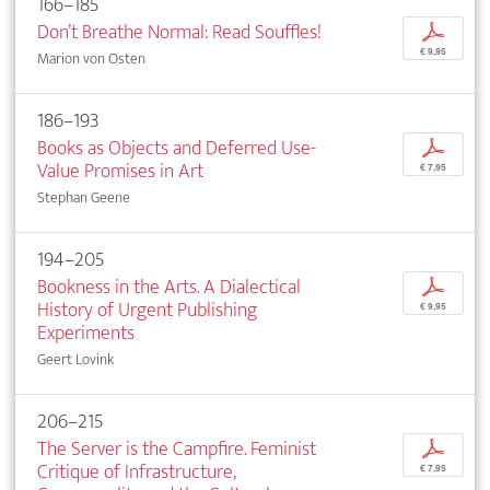
166–185
Don’t Breathe Normal: Read Souffles!
p
€ 9,95
Marion von Osten
186–193
Books as Objects and Deferred Use-
p
Value Promises in Art
€ 7,95
Stephan Geene
194–205
Bookness in the Arts. A Dialectical
p
History of Urgent Publishing
€ 9,95
Experiments
Geert Lovink
206–215
The Server is the Campfire. Feminist
p
Critique of Infrastructure,
€ 7,95