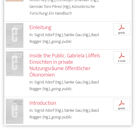
Germán Toro Pérez (Hg.),
Künstlerische
Forschung. Ein Handbuch
Einleitung
p
gratis
In: Sigrid Adorf (Hg.), Sønke Gau (Hg.), Basil
Rogger (Hg.),
going public.
Inside the Public. Gabriela Löffels
p
Einsichten in private
€ 9,95
Nutzungsräume öffentlicher
Ökonomien
In: Sigrid Adorf (Hg.), Sønke Gau (Hg.), Basil
Rogger (Hg.),
going public.
Introduction
p
gratis
In: Sigrid Adorf (Hg.), Sønke Gau (Hg.), Basil
Rogger (Hg.),
going public.