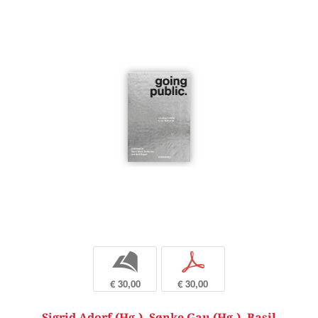
b
p
€ 30,00
€ 30,00
Sigrid Adorf (Hg.)
,
Sønke Gau (Hg.)
,
Basil