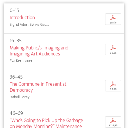
6–15
Introduction
p
gratis
Sigrid Adorf, Sønke Gau, ...
16–35
Making Public/s. Imaging and
p
Imagining Art Audiences
€ 9,95
Eva Kernbauer
36–45
The Commune in Presentist
p
Democracy
€ 7,95
Isabell Lorey
46–69
“Who’s Going to Pick Up the Garbage
p
on Monday Morning?” Maintenance
€ 14,95