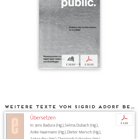
b
p
€ 30,00
€ 30,00
Weitere Texte von Sigrid Adorf bei DIAPHANES
Übersetzen
p
€ 4,95
In: Jens Badura (Hg.), Selma Dubach (Hg.),
Anke Haarmann (Hg.), Dieter Mersch (Hg.),
Anton Rey (Hg.), Christoph Schenker (Hg.),