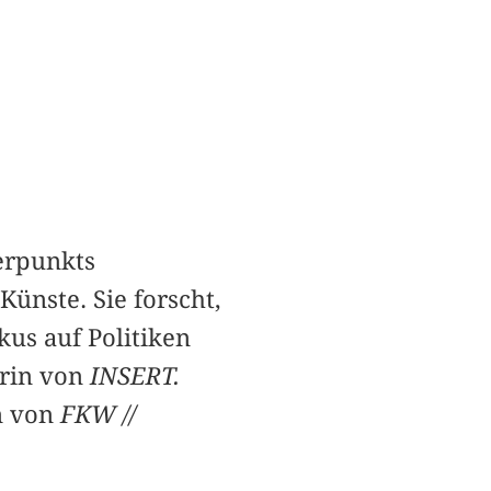
erpunkts
ünste. Sie forscht,
kus auf Politiken
erin von
INSERT.
n von
FKW //