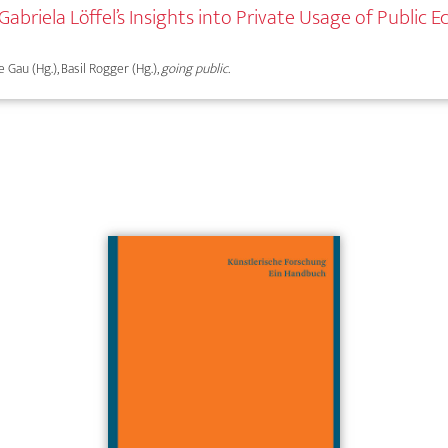
. Gabriela Löffel’s Insights into Private Usage of Public
e Gau (Hg.), Basil Rogger (Hg.),
going public.