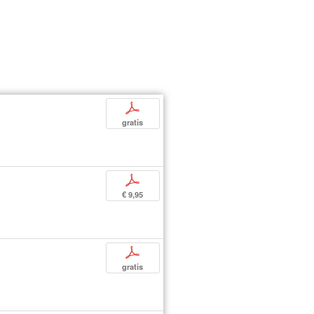
p
gratis
p
€ 9,95
p
gratis