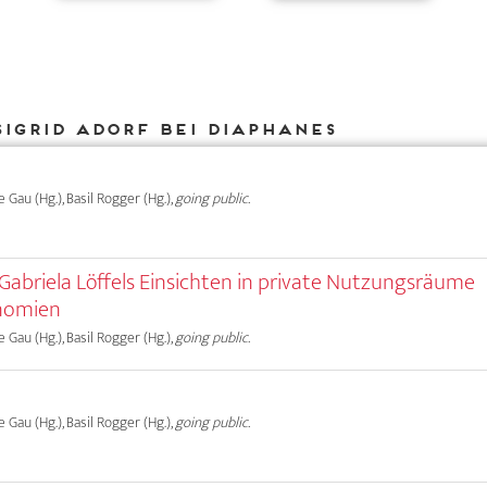
Sigrid Adorf bei DIAPHANES
e Gau (Hg.), Basil Rogger (Hg.),
going public.
. Gabriela Löffels Einsichten in private Nutzungsräume
onomien
e Gau (Hg.), Basil Rogger (Hg.),
going public.
e Gau (Hg.), Basil Rogger (Hg.),
going public.