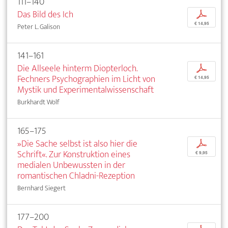
111–140
Das Bild des Ich
p
€ 14,95
Peter L. Galison
141–161
Die Allseele hinterm Diopterloch.
p
Fechners Psychographien im Licht von
€ 14,95
Mystik und Experimentalwissenschaft
Burkhardt Wolf
165–175
»Die Sache selbst ist also hier die
p
Schrift«. Zur Konstruktion eines
€ 9,95
medialen Unbewussten in der
romantischen Chladni-Rezeption
Bernhard Siegert
177–200