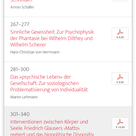
Armin Schäfer
267–277
Sinnliche Gewissheit. Zur Psychophysik
p
der Phantasie bei Wilhelm Dilthey und
€ 9,95
Wilhelm Scherer
Hans-Christian von Herrmann
281–300
Das »psychische Leben« der
p
Gesellschaft. Zur soziologischen
€ 9,95
Problematisierung von Individualität
Maren Lehmann
301–340
Interventionen zwischen Körper und
p
Seele. Friedrich Glausers ›Matto‹
€ 14,95
regiert und das biopolitische Dispositiv