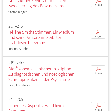
Der Takt der Seele. Zur medialen
p
Modellierung des Bewusstseins
€ 14,95
Stefan Rieger
201–216
Hélène Smiths Stimmen. Ein Medium
p
und seine Avatare im Zeitalter
€ 9,95
drahtloser Telegrafie
Johannes Fehr
219–240
Die Ökonomie klinischer Inskription.
p
Zu diagnostischen und nosologischen
€ 14,95
Schreibpraktiken in der Psychiatrie
Eric J. Engstrom
241–265
Lebendes Dispositiv. Hand beim
p
Schreiben
€ 14,95