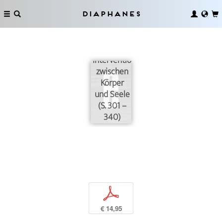
Diaphanes
Interventionen
zwischen
Körper
und Seele
(S. 301 –
340)
p
€ 14,95