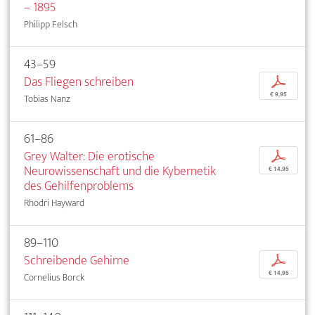
– 1895
Philipp Felsch
43–59
Das Fliegen schreiben
p
€ 9,95
Tobias Nanz
61–86
Grey Walter: Die erotische
p
Neurowissenschaft und die Kybernetik
€ 14,95
des Gehilfenproblems
Rhodri Hayward
89–110
Schreibende Gehirne
p
€ 14,95
Cornelius Borck