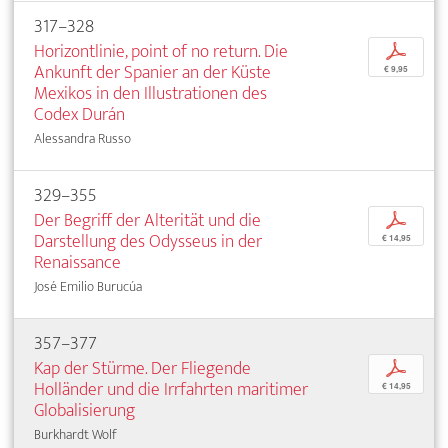
317–328
Horizontlinie, point of no return. Die
p
Ankunft der Spanier an der Küste
€ 9,95
Mexikos in den Illustrationen des
Codex Durán
Alessandra Russo
329–355
Der Begriff der Alterität und die
p
Darstellung des Odysseus in der
€ 14,95
Renaissance
José Emilio Burucúa
357–377
Kap der Stürme. Der Fliegende
p
Holländer und die Irrfahrten maritimer
€ 14,95
Globalisierung
Burkhardt Wolf