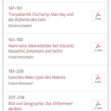
147–161
Transatlantik. Duchamp, Man Ray und
p
die Ästhetik des Exils
€ 9,95
Giovanna Zapperi
163–190
Mare nero. Meeresbilder bei Visconti,
p
Rossellini, Antonioni und Fellini
€ 14,95
Frank Fehrenbach
193–206
Episches Meer, Epos des Meeres
p
€ 9,95
Franco Montanari
207–238
Bild und Geographie. Das Mittelmeer
p
denken
€ 14,95