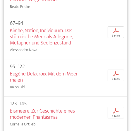
Beate Fricke
67–94
Kirche, Nation, Individuum. Das
p
stürmische Meer als Allegorie,
€ 14,95
Metapher und Seelenzustand
Alessandro Nova
95–122
Eugène Delacroix. Mit dem Meer
p
malen
€ 14,95
Ralph Ubl
123–145
Eismeere. Zur Geschichte eines
p
modernen Phantasmas
€ 14,95
Cornelia Ortlieb