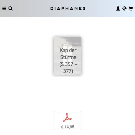
Diaphanes
Kap der
Stürme
(S. 357 –
377)
p
€ 14,95