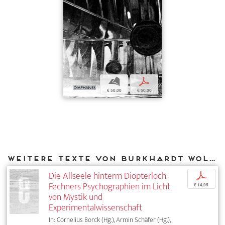
b
p
€ 50,00
€ 50,00
Weitere Texte von Burkhardt Wolf bei DIAPHANES
Die Allseele hinterm Diopterloch.
p
Fechners Psychographien im Licht
€ 14,95
von Mystik und
Experimentalwissenschaft
In: Cornelius Borck (Hg.), Armin Schäfer (Hg.),