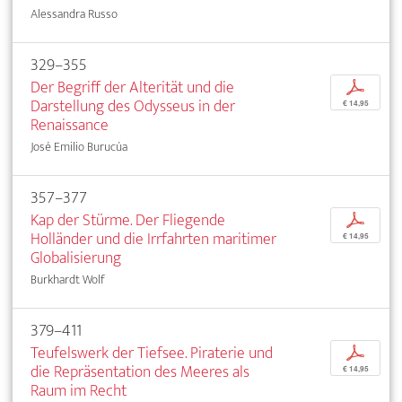
Alessandra Russo
329–355
Der Begriff der Alterität und die
p
Darstellung des Odysseus in der
€ 14,95
Renaissance
José Emilio Burucúa
357–377
Kap der Stürme. Der Fliegende
p
Holländer und die Irrfahrten maritimer
€ 14,95
Globalisierung
Burkhardt Wolf
379–411
Teufelswerk der Tiefsee. Piraterie und
p
die Repräsentation des Meeres als
€ 14,95
Raum im Recht