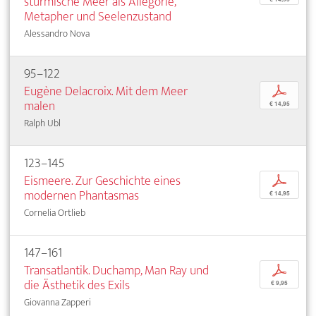
stürmische Meer als Allegorie,
Metapher und Seelenzustand
Alessandro Nova
95–122
Eugène Delacroix. Mit dem Meer
p
malen
€ 14,95
Ralph Ubl
123–145
Eismeere. Zur Geschichte eines
p
modernen Phantasmas
€ 14,95
Cornelia Ortlieb
147–161
Transatlantik. Duchamp, Man Ray und
p
die Ästhetik des Exils
€ 9,95
Giovanna Zapperi