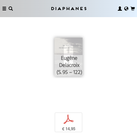
Diaphanes
Eugène
Delacroix
(S. 95 – 122)
p
€ 14,95