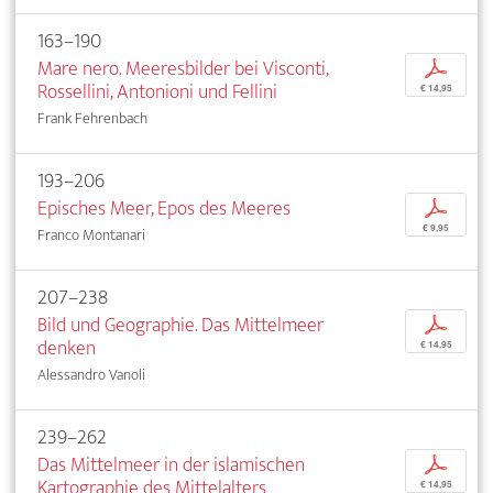
163–190
Mare nero. Meeresbilder bei Visconti,
p
Rossellini, Antonioni und Fellini
€ 14,95
Frank Fehrenbach
193–206
Episches Meer, Epos des Meeres
p
€ 9,95
Franco Montanari
207–238
Bild und Geographie. Das Mittelmeer
p
denken
€ 14,95
Alessandro Vanoli
239–262
Das Mittelmeer in der islamischen
p
Kartographie des Mittelalters
€ 14,95