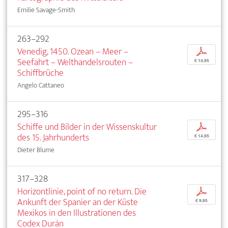
Emilie Savage-Smith
263–292
Venedig, 1450. Ozean – Meer –
p
Seefahrt – Welthandelsrouten –
€ 14,95
Schiffbrüche
Angelo Cattaneo
295–316
Schiffe und Bilder in der Wissenskultur
p
des 15. Jahrhunderts
€ 14,95
Dieter Blume
317–328
Horizontlinie, point of no return. Die
p
Ankunft der Spanier an der Küste
€ 9,95
Mexikos in den Illustrationen des
Codex Durán