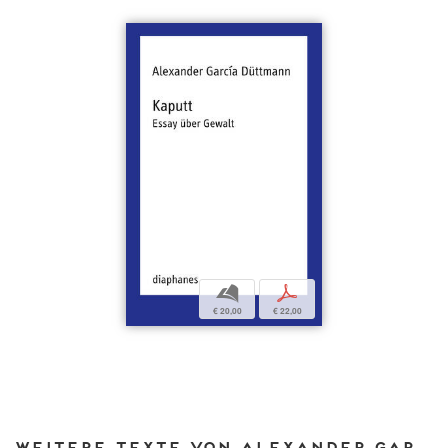
b
p
€ 20,00
€ 22,00
Weitere Texte von Alexander García Düttmann bei DIAPHANES