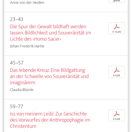
gratis
Anne von der Heiden
23–43
Die Spur der Gewalt bildhaft werden
p
lassen. Bildlichkeit und Souveränität im
€ 14,95
Lichte des ›Homo Sacer‹
Johan Frederik Hartle
45–57
Das lebende Kreuz. Eine Bildgattung
p
an der Schwelle von Souveränität und
€ 9,95
Imaginärem
Claudia Blümle
59–77
Iss von meinem Leib!. Zur Geschichte
p
des Vorwurfes der Anthropophagie im
€ 9,95
Christentum