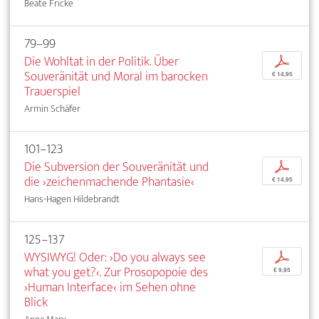
Beate Fricke
79–99
Die Wohltat in der Politik. Über
p
Souveränität und Moral im barocken
€ 14,95
Trauerspiel
Armin Schäfer
101–123
Die Subversion der Souveränität und
p
die ›zeichenmachende Phantasie‹
€ 14,95
Hans-Hagen Hildebrandt
125–137
WYSIWYG! Oder: ›Do you always see
p
what you get?‹. Zur Prosopopoie des
€ 9,95
›Human Interface‹ im Sehen ohne
Blick