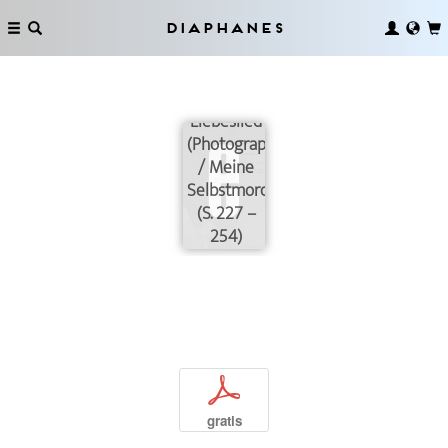
Diaphanes
Liebeslied
(Photographien)
/ Meine
Selbstmorde
(S. 227 –
254)
p
gratis