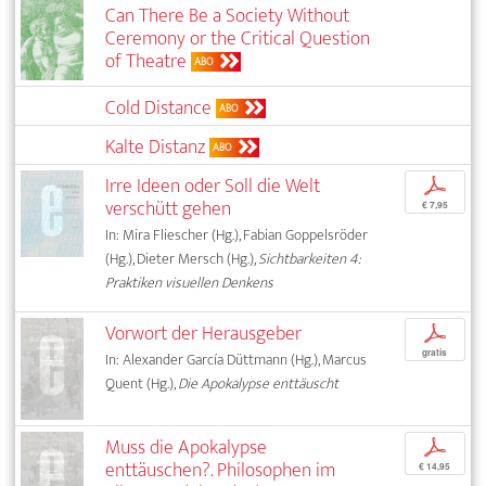
Can There Be a Society Without
Ceremony or the Critical Question
of Theatre
ABO
Cold Distance
ABO
Kalte Distanz
ABO
Irre Ideen oder Soll die Welt
p
verschütt gehen
€ 7,95
In: Mira Fliescher (Hg.), Fabian Goppelsröder
(Hg.), Dieter Mersch (Hg.),
Sichtbarkeiten 4:
Praktiken visuellen Denkens
Vorwort der Herausgeber
p
gratis
In: Alexander García Düttmann (Hg.), Marcus
Quent (Hg.),
Die Apokalypse enttäuscht
Muss die Apokalypse
p
enttäuschen?. Philosophen im
€ 14,95