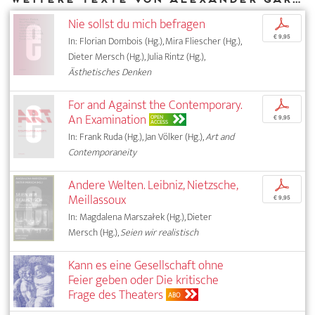
Nie sollst du mich befragen
p
€ 9,95
In: Florian Dombois (Hg.), Mira Fliescher (Hg.),
Dieter Mersch (Hg.), Julia Rintz (Hg.),
Ästhetisches Denken
For and Against the Contemporary.
p
An Examination
OPEN
€ 9,95
ACCESS
In: Frank Ruda (Hg.), Jan Völker (Hg.),
Art and
Contemporaneity
Andere Welten. Leibniz, Nietzsche,
p
Meillassoux
€ 9,95
In: Magdalena Marszałek (Hg.), Dieter
Mersch (Hg.),
Seien wir realistisch
Kann es eine Gesellschaft ohne
Feier geben oder Die kritische
Frage des Theaters
ABO