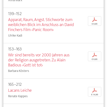
Anna Marx
139–152
Apparat, Raum, Angst. Stichworte zum
p
weiblichen Blick im Anschluss an David
€ 9,95
Finchers Film ›Panic Room‹
Ulrike Kadi
153–163
Wir sind bereits vor 2000 Jahren aus
p
der Religion ausgetreten. Zu Alain
€ 9,95
Badious ›Gott ist tot‹
Barbara Kösters
165–212
Lacans Leiche
p
€ 14,95
Renate Kappes