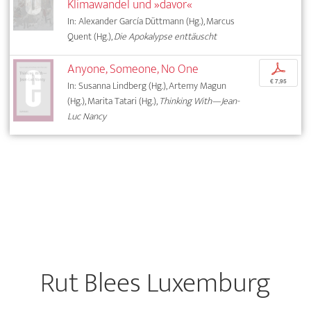
Klimawandel und »davor«
In: Alexander García Düttmann (Hg.), Marcus
Quent (Hg.),
Die Apokalypse enttäuscht
Anyone, Someone, No One
p
€ 7,95
In: Susanna Lindberg (Hg.), Artemy Magun
(Hg.), Marita Tatari (Hg.),
Thinking With—Jean-
Luc Nancy
Rut Blees Luxemburg