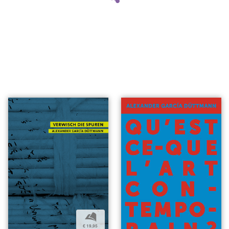
b
€ 19,95