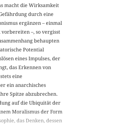
Das macht die Wirksamkeit
e Gefährdung durch eine
onismus ergänzen – einmal
vorbereiten –, so vergisst
n Zusammenhang behaupten
atorische Potential
ösen eines Impulses, der
ngt, das Erkennen von
stets eine
her ein anarchisches
ihre Spitze abzubrechen.
dung auf die Ubiquität der
 einem Moralismus der Form
sophie, das Denken, dessen