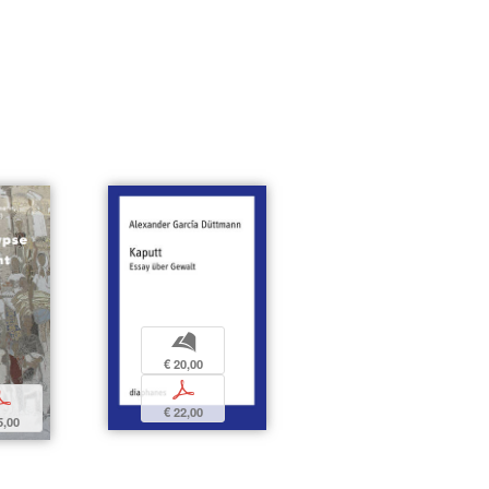
b
€ 20,00
p
p
€ 22,00
5,00