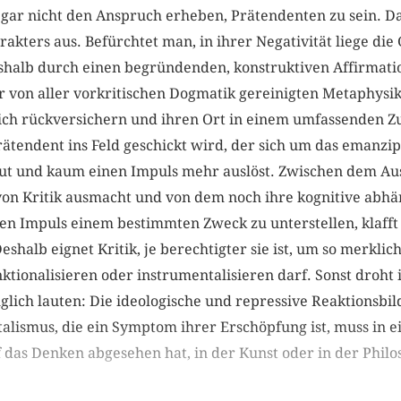
e gar nicht den Anspruch erheben, Prätendenten zu sein. 
akters aus. Befürchtet man, in ihrer Negativität liege di
shalb durch einen begründenden, konstruktiven Affirmati
er von aller vorkritischen Dogmatik gereinigten Metaphysik 
e sich rückversichern und ihren Ort in einem umfassende
Prätendent ins Feld geschickt wird, der sich um das emanzip
t und kaum einen Impuls mehr auslöst. Zwischen dem Ausl
von Kritik ausmacht und von dem noch ihre kognitive abhä
n Impuls einem bestimmten Zweck zu unterstellen, klafft 
halb eignet Kritik, je berechtigter sie ist, um so merklic
tionalisieren oder instrumentalisieren darf. Sonst droht 
lglich lauten: Die ideologische und repressive Reaktionsbil
talismus, die ein Symptom ihrer Erschöpfung ist, muss in
 das Denken abgesehen hat, in der Kunst oder in der Philo