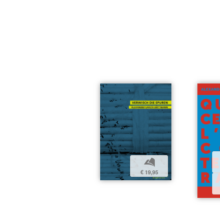
b
€ 19,95