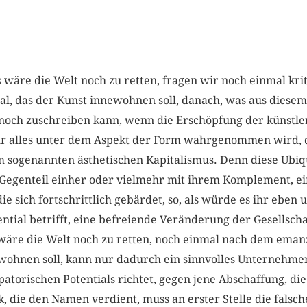
s wäre die Welt noch zu retten, fragen wir noch einmal kri
l, das der Kunst innewohnen soll, danach, was aus diesem 
noch zuschreiben kann, wenn die Erschöpfung der künstle
hr alles unter dem Aspekt der Form wahrgenommen wird, d
 sogenannten ästhetischen Kapitalismus. Denn diese Ubiqu
Gegenteil einher oder vielmehr mit ihrem Komplement, ei
e sich fortschrittlich gebärdet, so, als würde es ihr eben 
ntial betrifft, eine befreiende Veränderung der Gesellscha
 wäre die Welt noch zu retten, noch einmal nach dem emanz
wohnen soll, kann nur dadurch ein sinnvolles Unternehmen 
atorischen Potentials richtet, gegen jene Abschaffung, die 
, die den Namen verdient, muss an erster Stelle die falsc