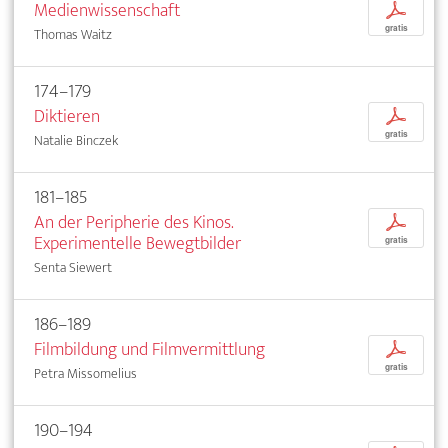
Medienwissenschaft
p
gratis
Thomas Waitz
174–179
Diktieren
p
gratis
Natalie Binczek
181–185
An der Peripherie des Kinos.
p
Experimentelle Bewegtbilder
gratis
Senta Siewert
186–189
Filmbildung und Filmvermittlung
p
gratis
Petra Missomelius
190–194