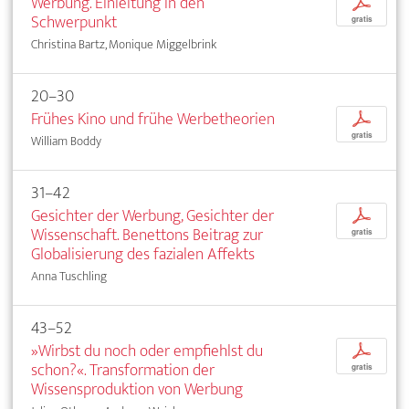
Werbung. Einleitung in den
p
Schwerpunkt
gratis
Christina Bartz, Monique Miggelbrink
20–30
Frühes Kino und frühe Werbetheorien
p
gratis
William Boddy
31–42
Gesichter der Werbung, Gesichter der
p
Wissenschaft. Benettons Beitrag zur
gratis
Globalisierung des fazialen Affekts
Anna Tuschling
43–52
»Wirbst du noch oder empfiehlst du
p
schon?«. Transformation der
gratis
Wissensproduktion von Werbung