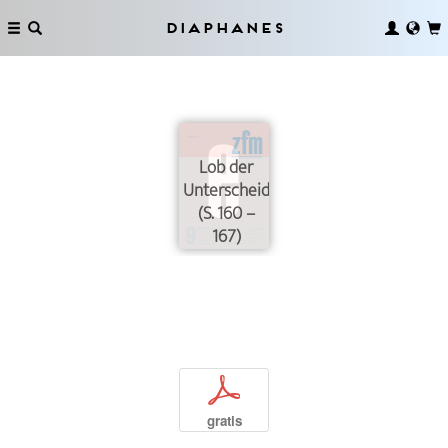
Diaphanes
Lob der
Unterscheidung
(S. 160 –
167)
p
gratis