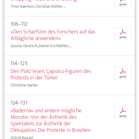
gratis
Timo Kaerlein, Christian Köhler, ...
106–112
»Den Scharfsinn des Forschers auf das
p
Alltägliche anwenden«
gratis
Gustav Deutsch, Daniel Eschkötter, ...
114–123
Den Platz lesen. Çapulcu-Figuren des
p
Protests in der Türkei
gratis
Christine Hanke
124–131
»Baderna« und andere mögliche
p
Monster. Von der Ästhetik des
gratis
Spektakels zur Ästhetik der
Okkupation. Die Proteste in Brasilien
Astrid Kusser