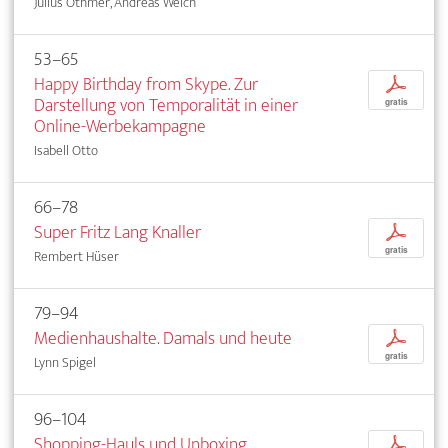
Julius Othmer, Andreas Weich
53–65
Happy Birthday from Skype. Zur
p
Darstellung von Temporalität in einer
gratis
Online-Werbekampagne
Isabell Otto
66–78
Super Fritz Lang Knaller
p
gratis
Rembert Hüser
79–94
Medienhaushalte. Damals und heute
p
gratis
Lynn Spigel
96–104
Shopping-Hauls und Unboxing
p