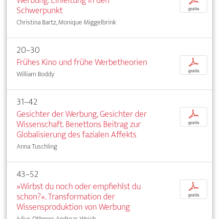
Werbung. Einleitung in den
p
Schwerpunkt
gratis
Christina Bartz, Monique Miggelbrink
20–30
Frühes Kino und frühe Werbetheorien
p
gratis
William Boddy
31–42
Gesichter der Werbung, Gesichter der
p
Wissenschaft. Benettons Beitrag zur
gratis
Globalisierung des fazialen Affekts
Anna Tuschling
43–52
»Wirbst du noch oder empfiehlst du
p
schon?«. Transformation der
gratis
Wissensproduktion von Werbung
Julius Othmer, Andreas Weich