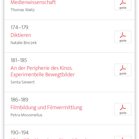
Medienwissenschaft
p
gratis
Thomas Waitz
174–179
Diktieren
p
gratis
Natalie Binczek
181–185
An der Peripherie des Kinos.
p
Experimentelle Bewegtbilder
gratis
Senta Siewert
186–189
Filmbildung und Filmvermittlung
p
gratis
Petra Missomelius
190–194