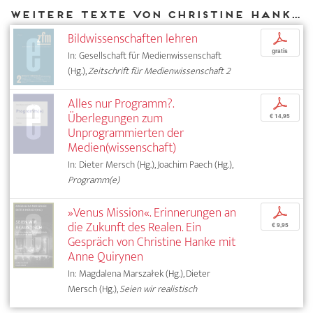
Weitere Texte von Christine Hanke bei DIAPHANES
Bildwissenschaften lehren
p
gratis
In: Gesellschaft für Medienwissenschaft
(Hg.),
Zeitschrift für Medienwissenschaft 2
Alles nur Programm?.
p
Überlegungen zum
€ 14,95
Unprogrammierten der
Medien(wissenschaft)
In: Dieter Mersch (Hg.), Joachim Paech (Hg.),
Programm(e)
»Venus Mission«. Erinnerungen an
p
die Zukunft des Realen. Ein
€ 9,95
Gespräch von Christine Hanke mit
Anne Quirynen
In: Magdalena Marszałek (Hg.), Dieter
Mersch (Hg.),
Seien wir realistisch