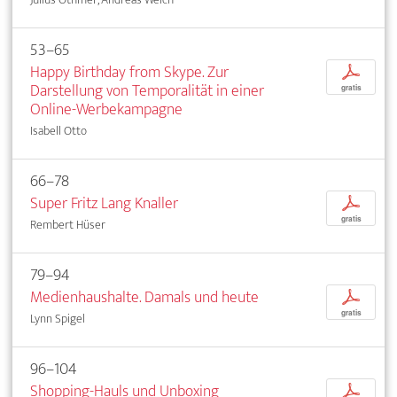
53–65
Happy Birthday from Skype. Zur
p
Darstellung von Temporalität in einer
gratis
Online-Werbekampagne
Isabell Otto
66–78
Super Fritz Lang Knaller
p
gratis
Rembert Hüser
79–94
Medienhaushalte. Damals und heute
p
gratis
Lynn Spigel
96–104
Shopping-Hauls und Unboxing
p