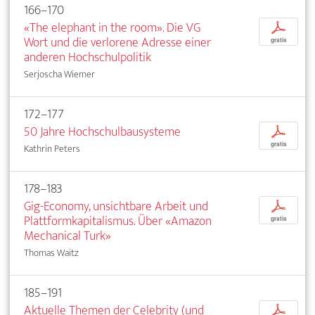
166–170
«The elephant in the room». Die VG
p
Wort und die verlorene Adresse einer
gratis
anderen Hochschulpolitik
Serjoscha Wiemer
172–177
50 Jahre Hochschulbausysteme
p
gratis
Kathrin Peters
178–183
Gig-Economy, unsichtbare Arbeit und
p
Plattformkapitalismus. Über «Amazon
gratis
Mechanical Turk»
Thomas Waitz
185–191
Aktuelle Themen der Celebrity (und
p