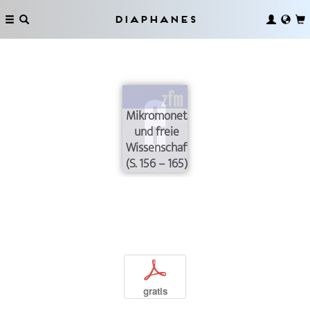
Diaphanes
Mikromonetarisierung
und freie
Wissenschaft?
(S. 156 – 165)
p
gratis