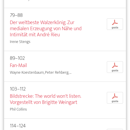
79–88
Der weltbeste Walzerkönig. Zur
p
medialen Erzeugung von Nähe und
gratis
Intimität mit André Rieu
Irene Stengs
89–102
Fan-Mail
p
gratis
Wayne Koestenbaum, Peter Rehberg, ...
103–112
Bildstrecke: The world won't listen.
p
Vorgestellt von Brigitte Weingart
gratis
Phil Collins
114–124