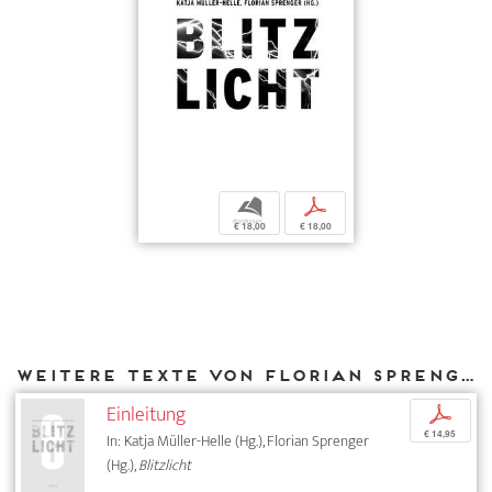
b
p
€ 18,00
€ 18,00
Weitere Texte von Florian Sprenger bei DIAPHANES
Einleitung
p
€ 14,95
In: Katja Müller-Helle (Hg.), Florian Sprenger
(Hg.),
Blitzlicht