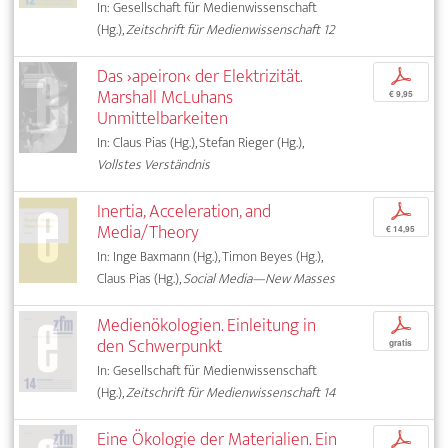
In: Gesellschaft für Medienwissenschaft
(Hg.),
Zeitschrift für Medienwissenschaft 12
Das ›apeiron‹ der Elektrizität.
p
Marshall McLuhans
€ 9,95
Unmittelbarkeiten
In: Claus Pias (Hg.), Stefan Rieger (Hg.),
Vollstes Verständnis
Inertia, Acceleration, and
p
Media/Theory
€ 14,95
In: Inge Baxmann (Hg.), Timon Beyes (Hg.),
Claus Pias (Hg.),
Social Media—New Masses
Medienökologien. Einleitung in
p
den Schwerpunkt
gratis
In: Gesellschaft für Medienwissenschaft
(Hg.),
Zeitschrift für Medienwissenschaft 14
Eine Ökologie der Materialien. Ein
p