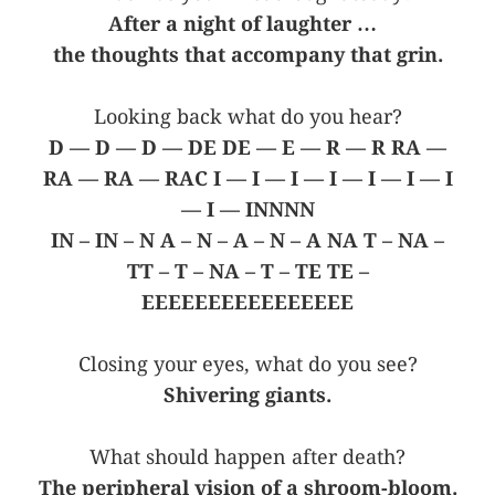
After a night of laughter …
the thoughts that accompany that grin.
Looking back what do you hear?
D — D — D — DE DE — E — R — R RA —
RA — RA — RAC I — I — I — I — I — I — I
— I — INNNN
IN – IN – N A – N – A – N – A NA T – NA –
TT – T – NA – T – TE TE –
EEEEEEEEEEEEEEEE
Closing your eyes, what do you see?
Shivering giants.
What should happen after death?
The peripheral vision of a shroom-bloom.