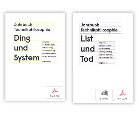
p
b
p
€ 40,00
€ 40,00
€ 40,00