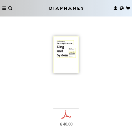
Diaphanes
p
€ 40,00