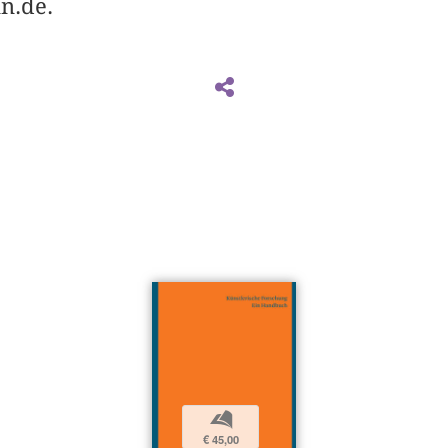
n.de.
b
€ 45,00