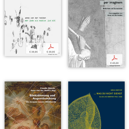
b
p
€ 39,95
€ 39,95
p
€ 45,00