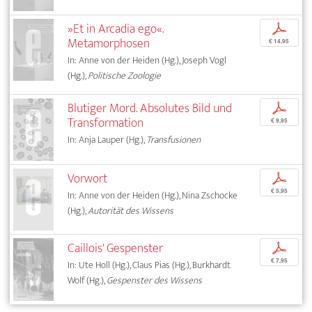
»Et in Arcadia ego«.
p
Metamorphosen
€ 14,95
In: Anne von der Heiden (Hg.), Joseph Vogl
(Hg.),
Politische Zoologie
Blutiger Mord. Absolutes Bild und
p
Transformation
€ 9,95
In: Anja Lauper (Hg.),
Transfusionen
Vorwort
p
€ 5,95
In: Anne von der Heiden (Hg.), Nina Zschocke
(Hg.),
Autorität des Wissens
Caillois' Gespenster
p
€ 7,95
In: Ute Holl (Hg.), Claus Pias (Hg.), Burkhardt
Wolf (Hg.),
Gespenster des Wissens