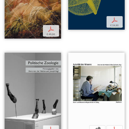
p
€ 24,95
p
€ 45,00