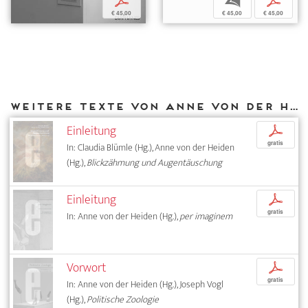
b
p
p
€ 45,00
€ 45,00
€ 45,00
Weitere Texte von Anne von der Heiden bei DIAPHANES
Einleitung
p
gratis
In: Claudia Blümle (Hg.), Anne von der Heiden
(Hg.),
Blickzähmung und Augentäuschung
Einleitung
p
gratis
In: Anne von der Heiden (Hg.),
per imaginem
Vorwort
p
gratis
In: Anne von der Heiden (Hg.), Joseph Vogl
(Hg.),
Politische Zoologie