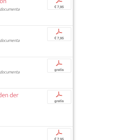
ion
p
€ 7,95
documenta
p
€ 7,95
documenta
p
gratis
documenta
den der
p
gratis
p
€ 7,95