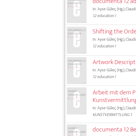
documenta 12 adv
In: Ayse Güleç (Hg.), Claud
12 education I
Shifting the Orde
In: Ayse Güleç (Hg.), Claud
12 education I
Artwork Descript
In: Ayse Güleç (Hg.), Claud
12 education I
Arbeit mit dem P
Kunstvermittlun
In: Ayse Güleç (Hg.), Claud
KUNSTVERMITTLUNG 1
documenta 12 Bei