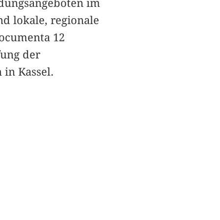
ildungsangeboten im
nd lokale, regionale
documenta 12
fung der
in Kassel.