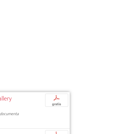
llery
p
gratis
documenta