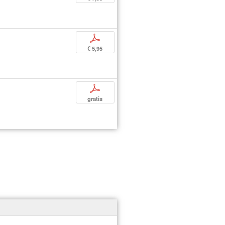
p
€ 5,95
p
gratis