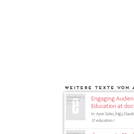
Weitere Texte von 
Engaging Audienc
Education at do
In: Ayse Güleç (Hg.), Claud
12 education I