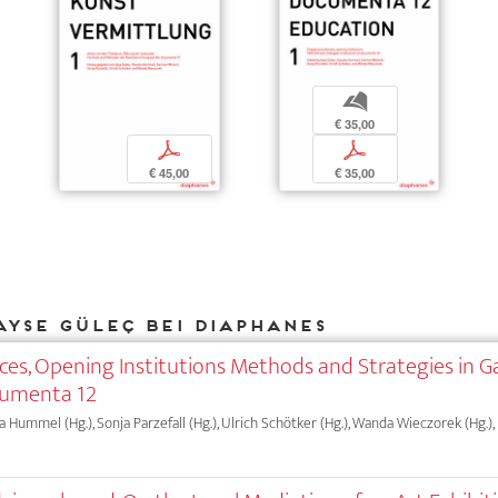
b
€ 35,00
p
p
€ 45,00
€ 35,00
Ayse Güleç bei DIAPHANES
es, Opening Institutions Methods and Strategies in Ga
cumenta 12
ia Hummel (Hg.), Sonja Parzefall (Hg.), Ulrich Schötker (Hg.), Wanda Wieczorek (Hg.),