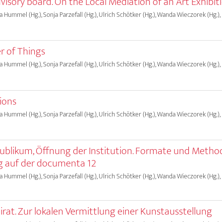
isory board. On the Local Mediation of an Art Exhibit
ia Hummel (Hg.), Sonja Parzefall (Hg.), Ulrich Schötker (Hg.), Wanda Wieczorek (Hg.),
r of Things
ia Hummel (Hg.), Sonja Parzefall (Hg.), Ulrich Schötker (Hg.), Wanda Wieczorek (Hg.),
ions
ia Hummel (Hg.), Sonja Parzefall (Hg.), Ulrich Schötker (Hg.), Wanda Wieczorek (Hg.),
ublikum, Öffnung der Institution. Formate und Metho
g auf der documenta 12
ia Hummel (Hg.), Sonja Parzefall (Hg.), Ulrich Schötker (Hg.), Wanda Wieczorek (Hg.),
rat. Zur lokalen Vermittlung einer Kunstausstellung