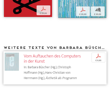
p
p
b
€ 20,00
€ 35,00
€ 30,00
Weitere Texte von Barbara Büscher bei DIAPHANES
Vom Auftauchen des Computers
p
in der Kunst
€ 9,95
In: Barbara Büscher (Hg.), Christoph
Hoffmann (Hg.), Hans-Christian von
Herrmann (Hg.),
Ästhetik als Programm