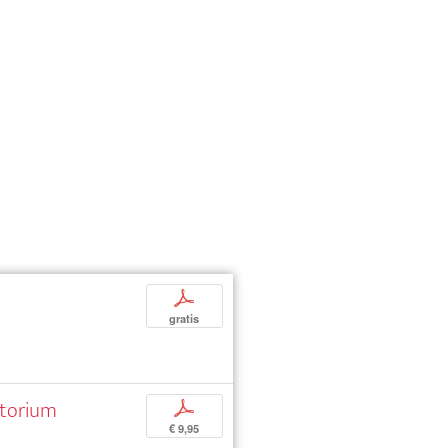
p
gratis
atorium
p
€ 9,95