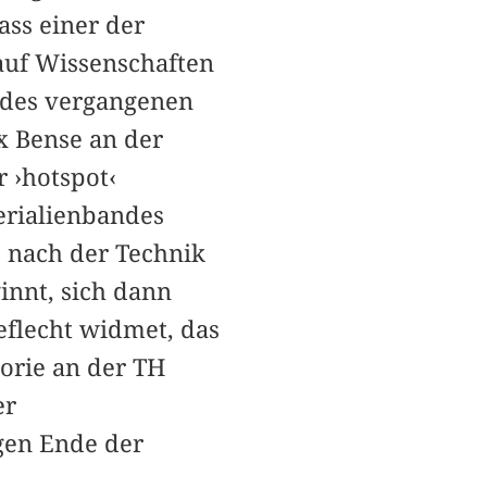
ass einer der
auf Wissenschaften
n des vergangenen
x Bense an der
 ›hotspot‹
erialienbandes
 nach der Technik
innt, sich dann
eflecht widmet, das
orie an der TH
er
gen Ende der