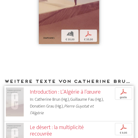
b
p
€ 35,00
€ 35,00
Weitere Texte von Catherine Brun bei DIAPHANES
Introduction : L’Algérie à l’œuvre
p
gratis
In: Catherine Brun (Hg.), Guillaume Fau (Hg.),
Donatien Grau (Hg.),
Pierre Guyotat et
l’Algérie
Le désert : la multiplicité
p
recouvrée
€ 9,95