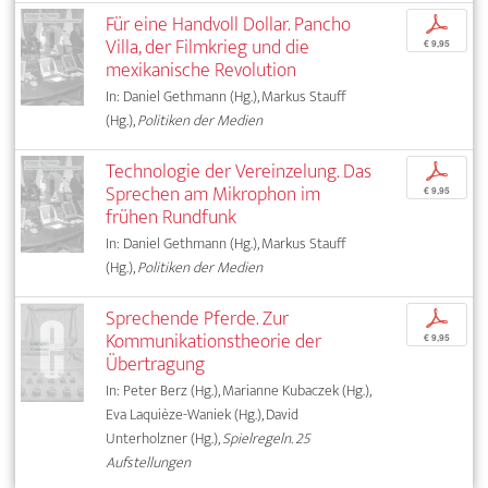
Für eine Handvoll Dollar. Pancho
p
Villa, der Filmkrieg und die
€ 9,95
mexikanische Revolution
In: Daniel Gethmann (Hg.), Markus Stauff
(Hg.),
Politiken der Medien
Technologie der Vereinzelung. Das
p
Sprechen am Mikrophon im
€ 9,95
frühen Rundfunk
In: Daniel Gethmann (Hg.), Markus Stauff
(Hg.),
Politiken der Medien
Sprechende Pferde. Zur
p
Kommunikationstheorie der
€ 9,95
Übertragung
In: Peter Berz (Hg.), Marianne Kubaczek (Hg.),
Eva Laquièze-Waniek (Hg.), David
Unterholzner (Hg.),
Spielregeln. 25
Aufstellungen