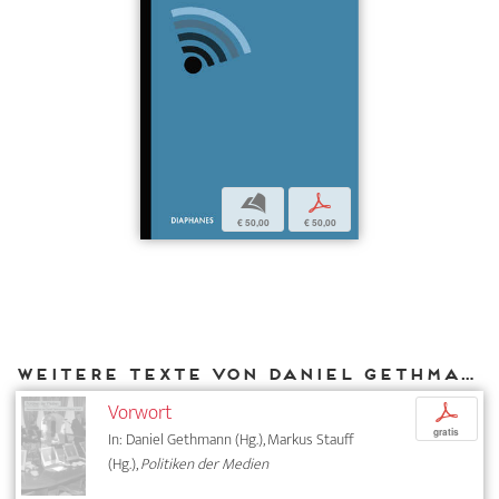
b
p
€ 50,00
€ 50,00
Weitere Texte von Daniel Gethmann bei DIAPHANES
Vorwort
p
gratis
In: Daniel Gethmann (Hg.), Markus Stauff
(Hg.),
Politiken der Medien