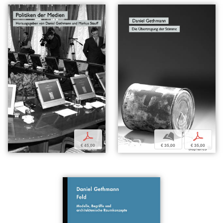
p
b
p
€ 45,00
€ 35,00
€ 35,00