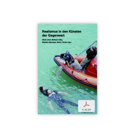
p
€ 45,00