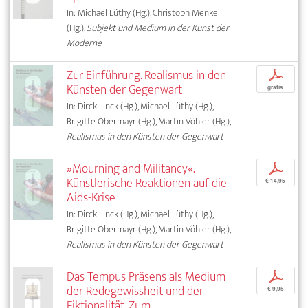
In: Michael Lüthy (Hg.), Christoph Menke
(Hg.),
Subjekt und Medium in der Kunst der
Moderne
Zur Einführung. Realismus in den
p
Künsten der Gegenwart
gratis
In: Dirck Linck (Hg.), Michael Lüthy (Hg.),
Brigitte Obermayr (Hg.), Martin Vöhler (Hg.),
Realismus in den Künsten der Gegenwart
»Mourning and Militancy«.
p
Künstlerische Reaktionen auf die
€ 14,95
Aids-Krise
In: Dirck Linck (Hg.), Michael Lüthy (Hg.),
Brigitte Obermayr (Hg.), Martin Vöhler (Hg.),
Realismus in den Künsten der Gegenwart
Das Tempus Präsens als Medium
p
der Redegewissheit und der
€ 9,95
Fiktionalität. Zum