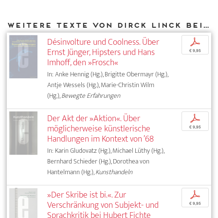
Weitere Texte von Dirck Linck bei DIAPHANES
Désinvolture und Coolness. Über
p
Ernst Jünger, Hipsters und Hans
€ 9,95
Imhoff, den »Frosch«
In: Anke Hennig (Hg.), Brigitte Obermayr (Hg.),
Antje Wessels (Hg.), Marie-Christin Wilm
(Hg.),
Bewegte Erfahrungen
Der Akt der »Aktion«. Über
p
möglicherweise künstlerische
€ 9,95
Handlungen im Kontext von ’68
In: Karin Gludovatz (Hg.), Michael Lüthy (Hg.),
Bernhard Schieder (Hg.), Dorothea von
Hantelmann (Hg.),
Kunsthandeln
»Der Skribe ist bi.«. Zur
p
Verschränkung von Subjekt- und
€ 9,95
Sprachkritik bei Hubert Fichte