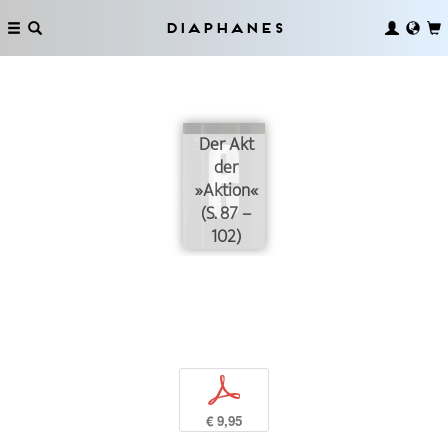
Diaphanes
Der Akt
der
»Aktion«
(S. 87 –
102)
p
€ 9,95