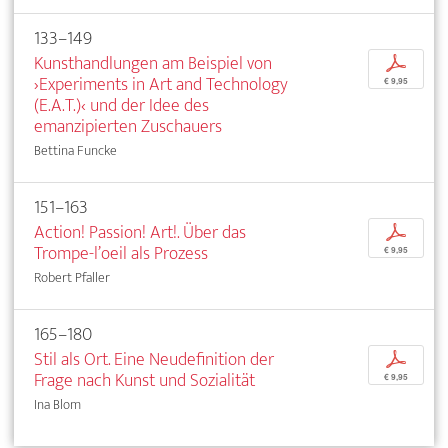
133–149
Kunsthandlungen am Beispiel von
p
›Experiments in Art and Technology
€ 9,95
(E.A.T.)‹ und der Idee des
emanzipierten Zuschauers
Bettina Funcke
151–163
Action! Passion! Art!. Über das
p
Trompe-l’oeil als Prozess
€ 9,95
Robert Pfaller
165–180
Stil als Ort. Eine Neudefinition der
p
Frage nach Kunst und Sozialität
€ 9,95
Ina Blom