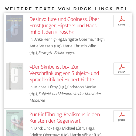
Weitere Texte von Dirck Linck bei DIAPHANES
Désinvolture und Coolness. Über
p
Ernst Jünger, Hipsters und Hans
€ 9,95
Imhoff, den »Frosch«
In: Anke Hennig (Hg.), Brigitte Obermayr (Hg.),
Antje Wessels (Hg.), Marie-Christin Wilm
(Hg.),
Bewegte Erfahrungen
»Der Skribe ist bi.«. Zur
p
Verschränkung von Subjekt- und
€ 9,95
Sprachkritik bei Hubert Fichte
In: Michael Lüthy (Hg.), Christoph Menke
(Hg.),
Subjekt und Medium in der Kunst der
Moderne
Zur Einführung. Realismus in den
p
Künsten der Gegenwart
gratis
In: Dirck Linck (Hg.), Michael Lüthy (Hg.),
Brigitte Obermayr (Hg.), Martin Vöhler (Hg.),