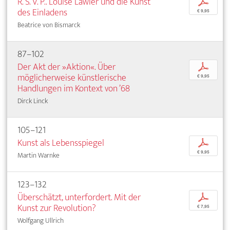
R. S. V. P.. Louise Lawler und die Kunst
p
des Einladens
€ 9,95
Beatrice von Bismarck
87–102
Der Akt der »Aktion«. Über
p
möglicherweise künstlerische
€ 9,95
Handlungen im Kontext von ’68
Dirck Linck
105–121
Kunst als Lebensspiegel
p
€ 9,95
Martin Warnke
123–132
Überschätzt, unterfordert. Mit der
p
Kunst zur Revolution?
€ 7,95
Wolfgang Ullrich