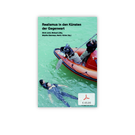
p
€ 45,00