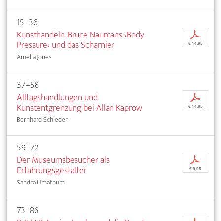
15–36
Kunsthandeln. Bruce Naumans ›Body
p
Pressure‹ und das Scharnier
€ 14,95
Amelia Jones
37–58
Alltagshandlungen und
p
Kunstentgrenzung bei Allan Kaprow
€ 14,95
Bernhard Schieder
59–72
Der Museumsbesucher als
p
Erfahrungsgestalter
€ 9,95
Sandra Umathum
73–86