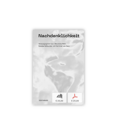
b
p
€ 25,00
€ 25,00