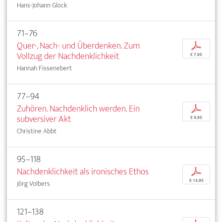
Hans-Johann Glock
71–76
Quer-, Nach- und Überdenken. Zum
p
Vollzug der Nachdenklichkeit
€ 7,95
Hannah Fissenebert
77–94
Zuhören. Nachdenklich werden. Ein
p
subversiver Akt
€ 9,95
Christine Abbt
95–118
Nachdenklichkeit als ironisches Ethos
p
€ 14,95
Jörg Volbers
121–138