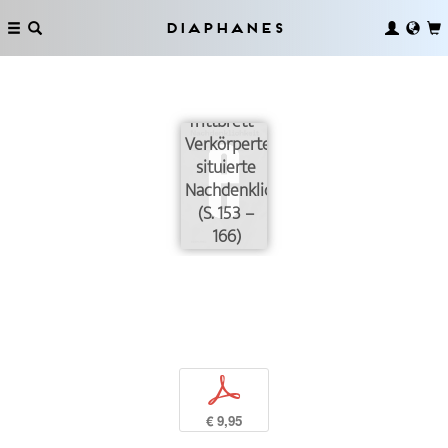
Diaphanes
Absprung
vom
Trittbrett –
Verkörperte
situierte
Nachdenklichkeit
(S. 153 –
166)
p
€ 9,95