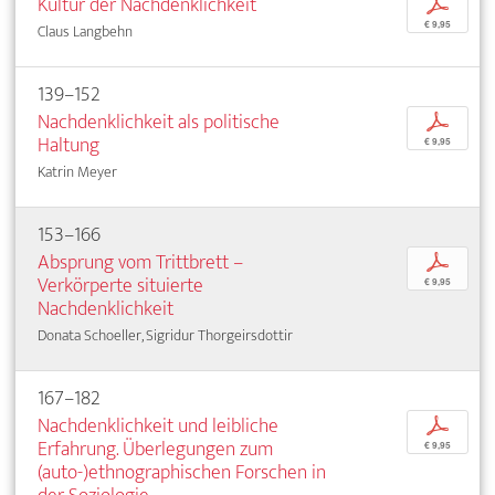
Kultur der Nachdenklichkeit
p
€ 9,95
Claus Langbehn
139–152
Nachdenklichkeit als politische
p
Haltung
€ 9,95
Katrin Meyer
153–166
Absprung vom Trittbrett –
p
Verkörperte situierte
€ 9,95
Nachdenklichkeit
Donata Schoeller, Sigridur Thorgeirsdottir
167–182
Nachdenklichkeit und leibliche
p
Erfahrung. Überlegungen zum
€ 9,95
(auto-)ethnographischen Forschen in