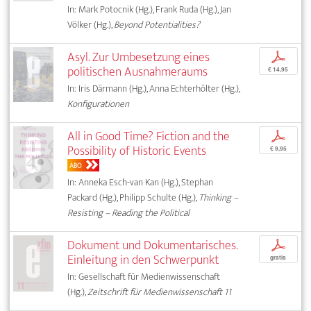
In: Mark Potocnik (Hg.), Frank Ruda (Hg.), Jan
Völker (Hg.),
Beyond Potentialities?
Asyl. Zur Umbesetzung eines
p
politischen Ausnahmeraums
€ 14,95
In: Iris Därmann (Hg.), Anna Echterhölter (Hg.),
Konfigurationen
All in Good Time? Fiction and the
p
Possibility of Historic Events
€ 9,95
ABO
In: Anneka Esch-van Kan (Hg.), Stephan
Packard (Hg.), Philipp Schulte (Hg.),
Thinking –
Resisting – Reading the Political
Dokument und Dokumentarisches.
p
Einleitung in den Schwerpunkt
gratis
In: Gesellschaft für Medienwissenschaft
(Hg.),
Zeitschrift für Medienwissenschaft 11