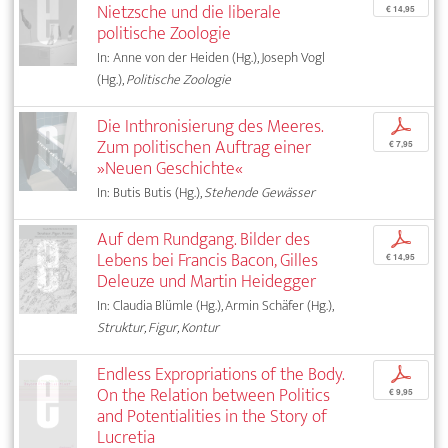
Nietzsche und die liberale
€ 14,95
politische Zoologie
In: Anne von der Heiden (Hg.), Joseph Vogl
(Hg.),
Politische Zoologie
Die Inthronisierung des Meeres.
p
Zum politischen Auftrag einer
€ 7,95
»Neuen Geschichte«
In: Butis Butis (Hg.),
Stehende Gewässer
Auf dem Rundgang. Bilder des
p
Lebens bei Francis Bacon, Gilles
€ 14,95
Deleuze und Martin Heidegger
In: Claudia Blümle (Hg.), Armin Schäfer (Hg.),
Struktur, Figur, Kontur
Endless Expropriations of the Body.
p
On the Relation between Politics
€ 9,95
and Potentialities in the Story of
Lucretia