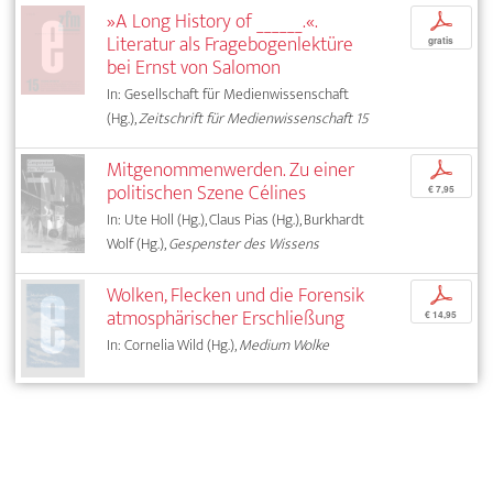
»A Long History of ______.«.
p
Literatur als Fragebogenlektüre
gratis
bei Ernst von Salomon
In: Gesellschaft für Medienwissenschaft
(Hg.),
Zeitschrift für Medienwissenschaft 15
Mitgenommenwerden. Zu einer
p
politischen Szene Célines
€ 7,95
In: Ute Holl (Hg.), Claus Pias (Hg.), Burkhardt
Wolf (Hg.),
Gespenster des Wissens
Wolken, Flecken und die Forensik
p
atmosphärischer Erschließung
€ 14,95
In: Cornelia Wild (Hg.),
Medium Wolke