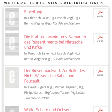
Weitere Texte von Friedrich Balke bei DIAPHANES
Einleitung
p
gratis
In: Friedrich Balke (Hg.), Joseph Vogl (Hg.),
Benno Wagner (Hg.),
Für Alle und Keinen
Die Kraft des Minimums. Szenarien
p
des Ressentiments bei Nietzsche
€ 9,95
und Kafka
In: Friedrich Balke (Hg.), Joseph Vogl (Hg.),
Benno Wagner (Hg.),
Für Alle und Keinen
Der Riesenmaulwurf. Zur Rolle des
p
Nicht-Wissens bei Kafka und
gratis
Foucault
In: David Gugerli (Hg.), Michael Hagner (Hg.),
Philipp Sarasin (Hg.), Jakob Tanner (Hg.),
Nach
Feierabend 2009
Wölfe, Schafe und Ochsen.
p