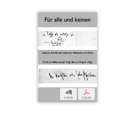
b
p
€ 45,00
€ 45,00