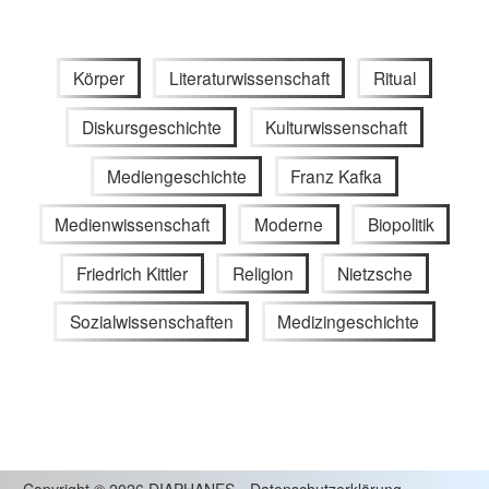
Körper
Literaturwissenschaft
Ritual
Diskursgeschichte
Kulturwissenschaft
Mediengeschichte
Franz Kafka
Medienwissenschaft
Moderne
Biopolitik
Friedrich Kittler
Religion
Nietzsche
Sozialwissenschaften
Medizingeschichte
Copyright
©
2026 DIAPHANES
Datenschutzerklärung