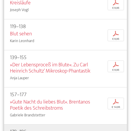
Kreisläufe
p
€ 9,95
Joseph Vogl
119–138
Blut sehen
p
€ 9,95
Karin Leonhard
139–155
»Der Lebensproceß im Blute«. Zu Carl
p
Heinrich Schultz’ Mikroskop-Phantastik
€ 9,95
Anja Lauper
157–177
»Gute Nacht du liebes Blut«. Brentanos
p
Poetik des Schreibstroms
€ 14,95
Gabriele Brandstetter