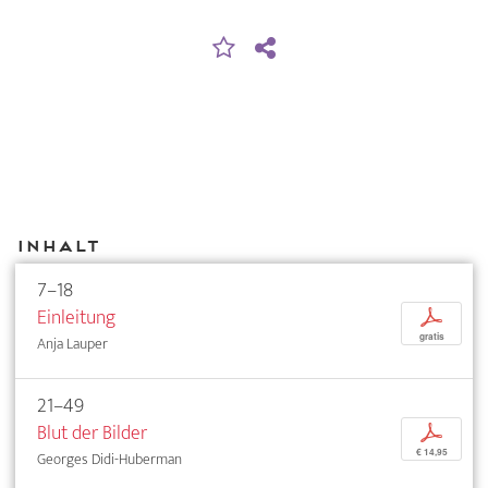
Inhalt
7–18
Einleitung
p
gratis
Anja Lauper
21–49
Blut der Bilder
p
€ 14,95
Georges Didi-Huberman