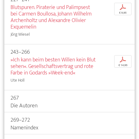
Blutspuren. Piraterie und Palimpsest
p
bei Carmen Boullosa, Johann Wilhelm
€ 9,95
Archenholtz und Alexandre Olivier
Exquemelin
Jörg Wiesel
243–266
»Ich kann beim besten Willen kein Blut
p
sehen«. Gesellschaftsvertrag und rote
€ 14,95
Farbe in Godards »Week-end«
Ute Holl
267
Die Autoren
269–272
Namenindex