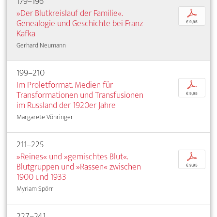
179–196
»Der Blutkreislauf der Familie«.
p
Genealogie und Geschichte bei Franz
€ 9,95
Kafka
Gerhard Neumann
199–210
Im Proletformat. Medien für
p
Transformationen und Transfusionen
€ 9,95
im Russland der 1920er Jahre
Margarete Vöhringer
211–225
»Reines« und »gemischtes Blut«.
p
Blutgruppen und »Rassen« zwischen
€ 9,95
1900 und 1933
Myriam Spörri
227–241