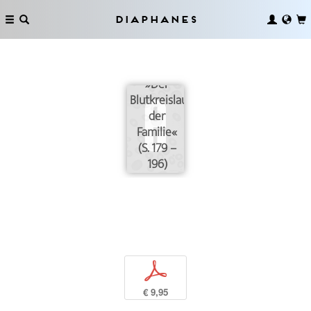
Diaphanes
»Der
Blutkreislauf
der
Familie«
(S. 179 –
196)
p
€ 9,95