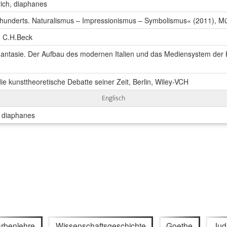
rich, diaphanes
rhunderts. Naturalismus – Impressionismus – Symbolismus« (2011), 
, C.H.Beck
 Phantasie. Der Aufbau des modernen Italien und das Mediensystem de
ie kunsttheoretische Debatte seiner Zeit, Berlin, Wiley-VCH
Englisch
, diaphanes
rbenlehre
Wissenschaftsgeschichte
Goethe
Judi