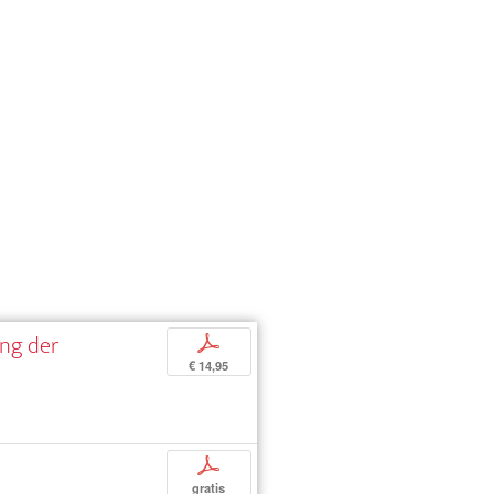
ung der
p
€ 14,95
p
gratis