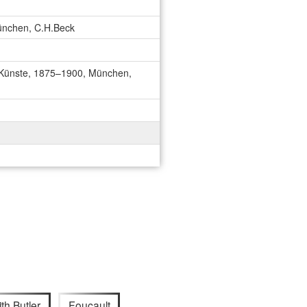
München, C.H.Beck
r Künste, 1875–1900, München,
th Butler
Foucault