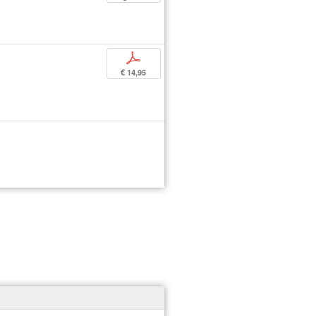
p
€ 14,95