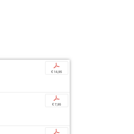
p
€ 14,95
p
€ 7,95
p