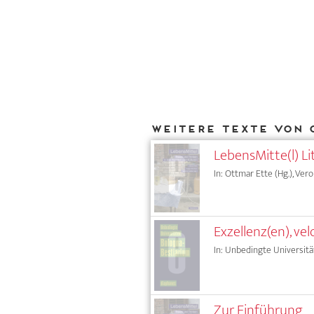
Weitere Texte von 
LebensMitte(l) Li
In: Ottmar Ette (Hg.), Vero
Exzellenz(en), vel
In: Unbedingte Universitä
Zur Einführung