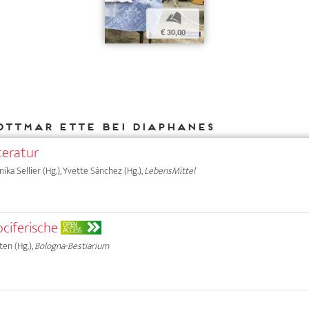
b
€ 30,00
Ottmar Ette bei DIAPHANES
teratur
nika Sellier (Hg.), Yvette Sánchez (Hg.),
LebensMittel
ociferische
OPEN
ACCESS
ten (Hg.),
Bologna-Bestiarium