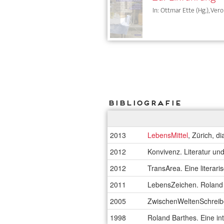
In: Ottmar Ette (Hg.), Vero
Bibliografie
2013
LebensMittel
, Zürich, d
2012
Konvivenz. Literatur u
2012
TransArea. Eine literari
2011
LebensZeichen. Roland 
2005
ZwischenWeltenSchreibe
1998
Roland Barthes. Eine in