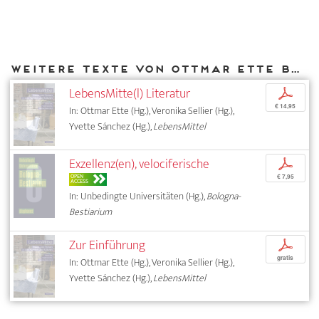
Weitere Texte von Ottmar Ette bei DIAPHANES
LebensMitte(l) Literatur
p
€ 14,95
In: Ottmar Ette (Hg.), Veronika Sellier (Hg.),
Yvette Sánchez (Hg.),
LebensMittel
Exzellenz(en), velociferische
p
OPEN
€ 7,95
ACCESS
In: Unbedingte Universitäten (Hg.),
Bologna-
Bestiarium
Zur Einführung
p
gratis
In: Ottmar Ette (Hg.), Veronika Sellier (Hg.),
Yvette Sánchez (Hg.),
LebensMittel