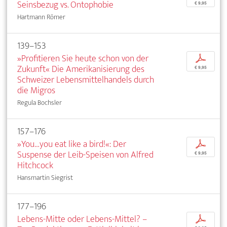
Seinsbezug vs. Ontophobie
€ 9,95
Hartmann Römer
139–153
»Profitieren Sie heute schon von der
p
Zukunft« Die Amerikanisierung des
€ 9,95
Schweizer Lebensmittelhandels durch
die Migros
Regula Bochsler
157–176
»You…you eat like a bird!«: Der
p
Suspense der Leib-Speisen von Alfred
€ 9,95
Hitchcock
Hansmartin Siegrist
177–196
Lebens-Mitte oder Lebens-Mittel? –
p