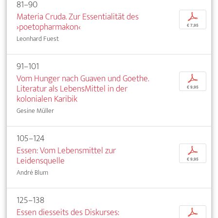
81–90
Materia Cruda. Zur Essentialität des
p
›poetopharmakon‹
€ 7,95
Leonhard Fuest
91–101
Vom Hunger nach Guaven und Goethe.
p
Literatur als LebensMittel in der
€ 9,95
kolonialen Karibik
Gesine Müller
105–124
Essen: Vom Lebensmittel zur
p
Leidensquelle
€ 9,95
André Blum
125–138
Essen diesseits des Diskurses:
p