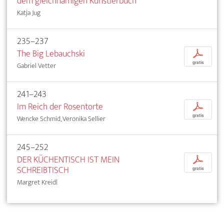
dem gleichnamigen Künstlerbuch
Katja Jug
235–237
The Big Lebauchski
p
gratis
Gabriel Vetter
241–243
Im Reich der Rosentorte
p
gratis
Wencke Schmid, Veronika Sellier
245–252
DER KÜCHENTISCH IST MEIN
p
SCHREIBTISCH
gratis
Margret Kreidl