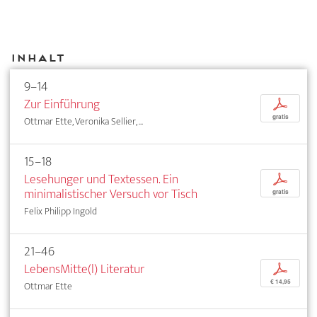
Inhalt
9–14
Zur Einführung
p
gratis
Ottmar Ette, Veronika Sellier, ...
15–18
Lesehunger und Textessen. Ein
p
minimalistischer Versuch vor Tisch
gratis
Felix Philipp Ingold
21–46
LebensMitte(l) Literatur
p
€ 14,95
Ottmar Ette