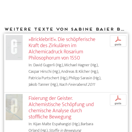
Weitere Texte von Sabine Baier bei DIAPHANES
»Bricklebrit!«. Die schöpferische
p
Kraft des Zirkulären im
gratis
Alchemicadruck Rosarium
Philosophorum von 1550
In: David Gugerli (Hg.), Michael Hagner (Hg.),
Caspar Hirschi (Hg.), Andreas B. Kilcher (Hg.),
Patricia Purtschert (Hg.), Philipp Sarasin (Hg.),
Jakob Tanner (Hg.),
Nach Feierabend 2011
Fixierung der Geister.
p
Alchemistische Schöpfung und
gratis
chemische Analyse durch
stoffliche Bewegung
In: Kijan Malte Espahangizi (Hg.), Barbara
Orland (Hg.),
Stoffe in Bewegung